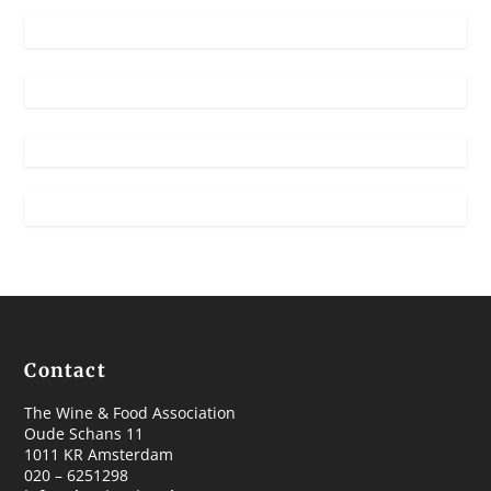
Contact
The Wine & Food Association
Oude Schans 11
1011 KR Amsterdam
020 – 6251298