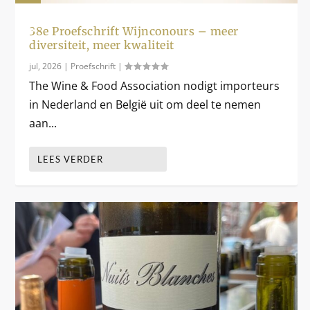
0
%
38e Proefschrift Wijnconours – meer
diversiteit, meer kwaliteit
jul, 2026
|
Proefschrift
|
The Wine & Food Association nodigt importeurs
in Nederland en België uit om deel te nemen
aan...
LEES VERDER