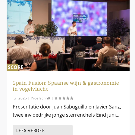
SCORE
0
%
Spain Fusion: Spaanse wijn & gastronomie
in vogelvlucht
jul, 2026
|
Proefschrift
|
Presentatie door Juan Sabuguillo en Javier Sanz,
twee invloedrijke jonge sterrenchefs Eind juni...
LEES VERDER