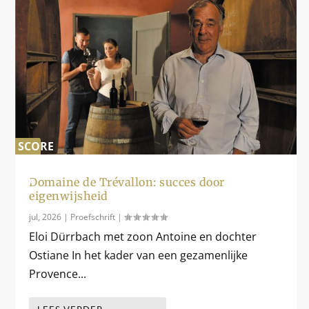
SCORE
0
%
Domaine de Trévallon: succes door
eigenwijsheid
jul, 2026
|
Proefschrift
|
Eloi Dürrbach met zoon Antoine en dochter
Ostiane In het kader van een gezamenlijke
Provence...