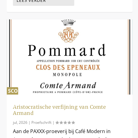
LEES VERDER
SCORE
0
%
Aristocratische verfijning van Comte
Armand
jul, 2026
|
Proefschrift
|
Aan de PAXXX-proeverij bij Café Modern in