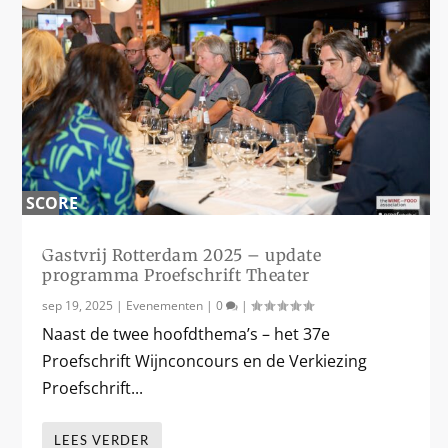
SCORE
0
%
Gastvrij Rotterdam 2025 – update
programma Proefschrift Theater
sep 19, 2025
|
Evenementen
|
0
|
Naast de twee hoofdthema’s – het 37e
Proefschrift Wijnconcours en de Verkiezing
Proefschrift...
LEES VERDER