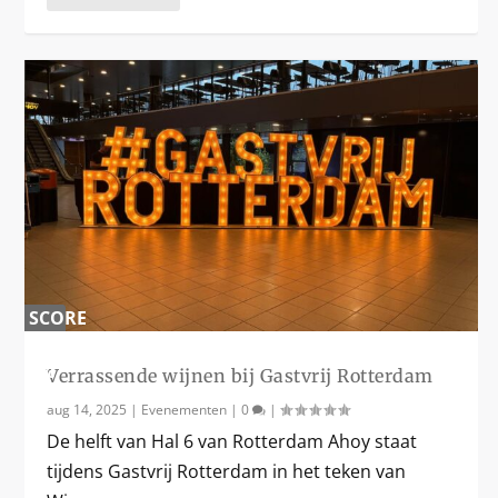
SCORE
0
%
Verrassende wijnen bij Gastvrij Rotterdam
aug 14, 2025
|
Evenementen
|
0
|
De helft van Hal 6 van Rotterdam Ahoy staat
tijdens Gastvrij Rotterdam in het teken van