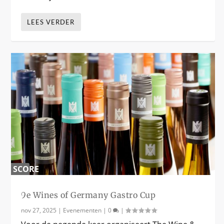
LEES VERDER
SCORE
0
%
9e Wines of Germany Gastro Cup
nov 27, 2025
|
Evenementen
|
0
|