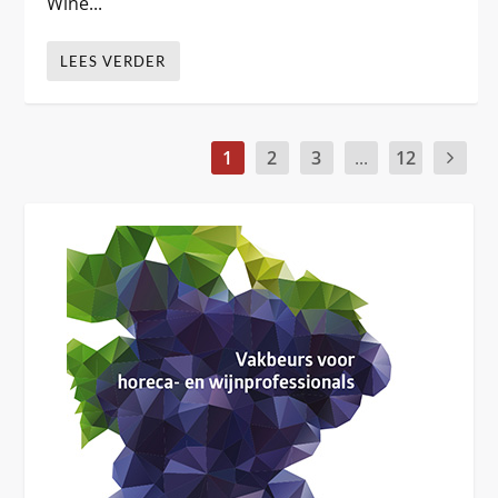
Wine...
LEES VERDER
1
2
3
...
12