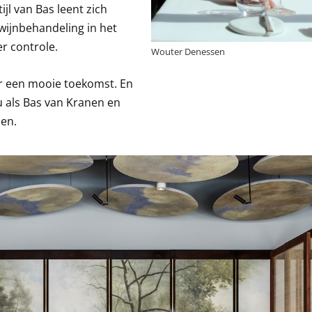
jl van Bas leent zich
wijnbehandeling in het
er controle.
Wouter Denessen
or een mooie toekomst. En
u als Bas van Kranen en
den.