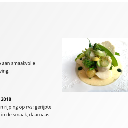
ie aan smaakvolle
ving.
ë 2018
rijping op rvs; gerijpte
 in de smaak, daarnaast