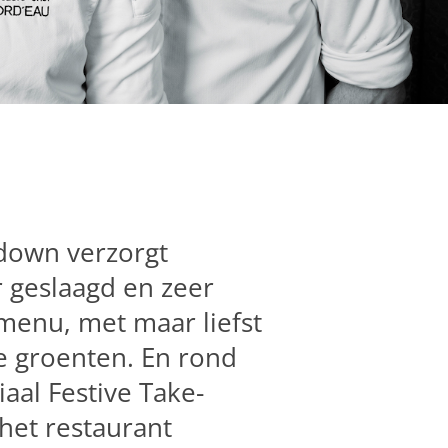
down verzorgt
r geslaagd en zeer
menu, met maar liefst
he groenten. En rond
iaal Festive Take-
het restaurant