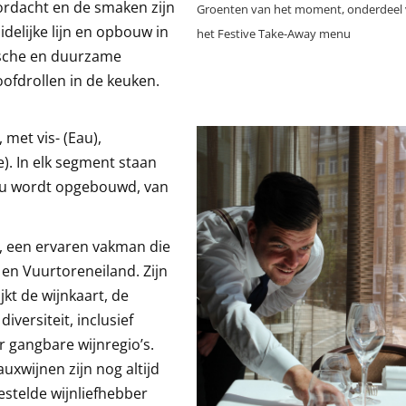
ordacht en de smaken zijn
Groenten van het moment, onderdeel
idelijke lijn en opbouw in
het Festive Take-Away menu
ische en duurzame
oofdrollen in de keuken.
met vis- (Eau),
e). In elk segment staan
nu wordt opgebouwd, van
, een ervaren vakman die
 en Vuurtoreneiland. Zijn
jkt de wijnkaart, de
versiteit, inclusief
 gangbare wijnregio’s.
xwijnen zijn nog altijd
estelde wijnliefhebber