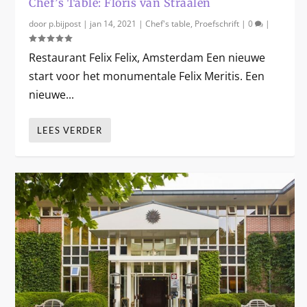
Chef’s Table: Floris van Straalen
door
p.bijpost
|
jan 14, 2021
|
Chef's table
,
Proefschrift
|
0
|
Restaurant Felix Felix, Amsterdam Een nieuwe
start voor het monumentale Felix Meritis. Een
nieuwe...
LEES VERDER