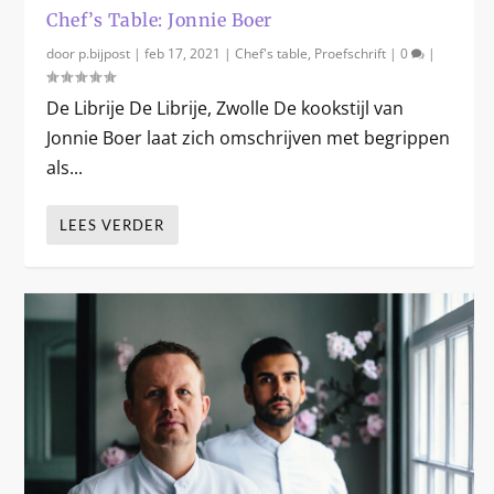
Chef’s Table: Jonnie Boer
door
p.bijpost
|
feb 17, 2021
|
Chef's table
,
Proefschrift
|
0
|
De Librije De Librije, Zwolle De kookstijl van
Jonnie Boer laat zich omschrijven met begrippen
als...
LEES VERDER