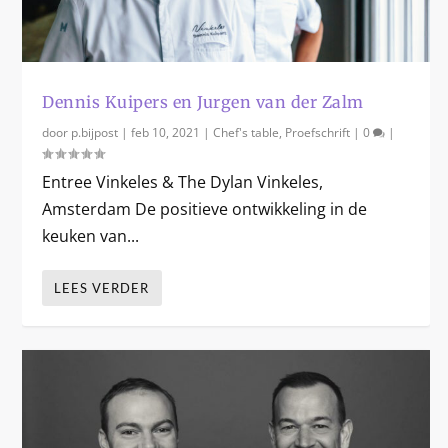
Dennis Kuipers en Jurgen van der Zalm
door
p.bijpost
|
feb 10, 2021
|
Chef's table
,
Proefschrift
|
0
|
Entree Vinkeles & The Dylan Vinkeles,
Amsterdam De positieve ontwikkeling in de
keuken van...
LEES VERDER