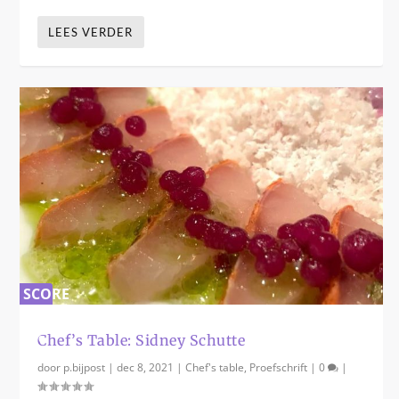
LEES VERDER
SCORE
0
%
Chef’s Table: Sidney Schutte
door
p.bijpost
|
dec 8, 2021
|
Chef's table
,
Proefschrift
|
0
|