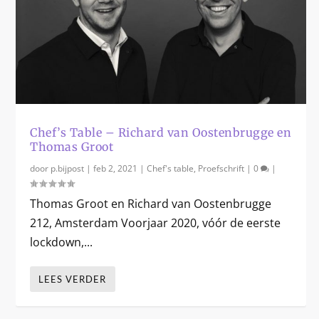
Chef’s Table – Richard van Oostenbrugge en
Thomas Groot
door
p.bijpost
|
feb 2, 2021
|
Chef's table
,
Proefschrift
|
0
|
Thomas Groot en Richard van Oostenbrugge
212, Amsterdam Voorjaar 2020, vóór de eerste
lockdown,...
LEES VERDER