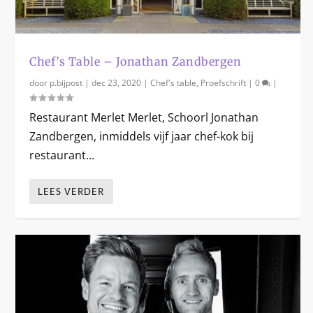
Chef’s Table – Jonathan Zandbergen
door
p.bijpost
|
dec 23, 2020
|
Chef's table
,
Proefschrift
|
0
|
Restaurant Merlet Merlet, Schoorl Jonathan
Zandbergen, inmiddels vijf jaar chef-kok bij
restaurant...
LEES VERDER