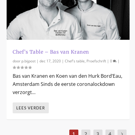
Chef’s Table – Bas van Kranen
door
p.bijpost
|
dec 17, 2020
|
Chef's table
,
Proefschrift
|
0
|
Bas van Kranen en Koen van den Hurk Bord’Eau,
Amsterdam Sinds de eerste coronalockdown
verzorgt...
LEES VERDER
1
2
3
4