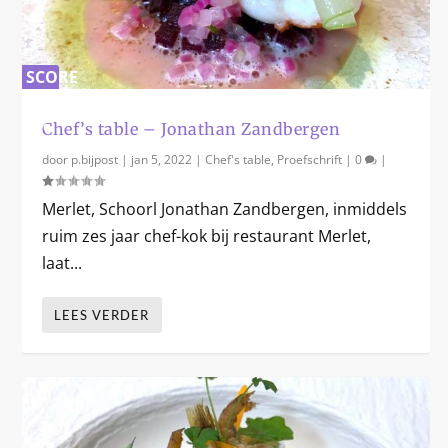
SCORE
0
Chef’s table: Leon Mazairac
Chef’s table: Bas van Kranen
Chef’s Table: Sidney Schutte
Chef’s Table: Jonnie Boer
Dennis Kuipers en Jurgen van der Zalm
%
Chef’s table – Jonathan Zandbergen
door
p.bijpost
|
jan 5, 2022
|
Chef's table
,
Proefschrift
|
0
|
Merlet, Schoorl Jonathan Zandbergen, inmiddels
ruim zes jaar chef-kok bij restaurant Merlet,
laat...
LEES VERDER