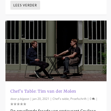
LEES VERDER
Chef’s Table: Tim van der Molen
door
p.bijpost
|
jan 20, 2021
|
Chef's table
,
Proefschrift
|
0
|
De opvallende façade van restaurant Coulisse