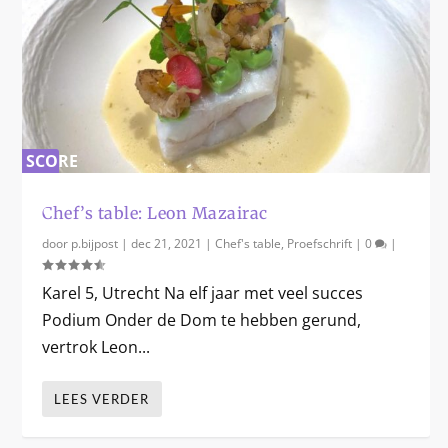
SCORE
0
%
Chef’s table: Leon Mazairac
door
p.bijpost
|
dec 21, 2021
|
Chef's table
,
Proefschrift
|
0
|
Karel 5, Utrecht Na elf jaar met veel succes
Podium Onder de Dom te hebben gerund,
vertrok Leon...
LEES VERDER