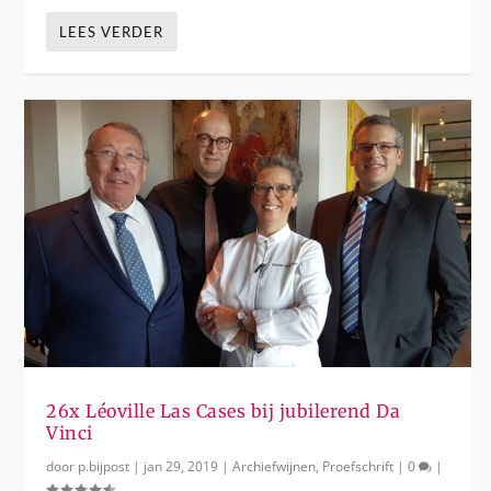
LEES VERDER
26x Léoville Las Cases bij jubilerend Da
Vinci
door
p.bijpost
|
jan 29, 2019
|
Archiefwijnen
,
Proefschrift
|
0
|