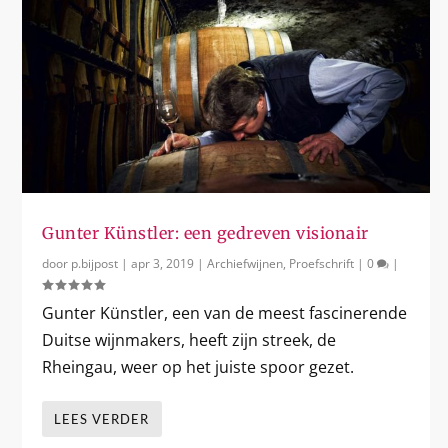
Gunter Künstler: een gedreven visionair
door
p.bijpost
|
apr 3, 2019
|
Archiefwijnen
,
Proefschrift
|
0
|
Gunter Künstler, een van de meest fascinerende
Duitse wijnmakers, heeft zijn streek, de
Rheingau, weer op het juiste spoor gezet.
LEES VERDER