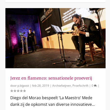
Jerez en flamenco: sensationele proeverij
door
p.bijpost
|
feb 28, 2019
|
Archiefwijnen
,
Proefschrift
|
0
|
Diego del Morao bespeelt ‘La Maestro’ Mede
dank zij de opkomst van diverse innovatieve...