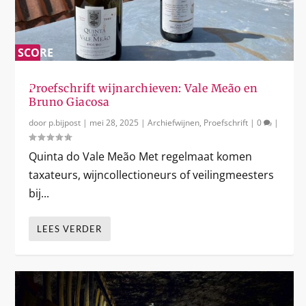
SCORE
0
Gunter Künstler: een gedreven visionair
%
Proefschrift wijnarchieven: Vale Meão en
Bruno Giacosa
door
p.bijpost
|
mei 28, 2025
|
Archiefwijnen
,
Proefschrift
|
0
|
Quinta do Vale Meão Met regelmaat komen
taxateurs, wijncollectioneurs of veilingmeesters
bij...
LEES VERDER