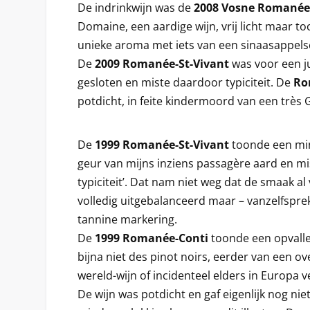
De indrinkwijn was de
2008 Vosne Romanée 
Domaine, een aardige wijn, vrij licht maar to
unieke aroma met iets van een sinaasappelsch
De
2009 Romanée-St-Vivant
was voor een j
gesloten en miste daardoor typiciteit. De
Ro
potdicht, in feite kindermoord van een très 
De
1999 Romanée-St-Vivant
toonde een mini
geur van mijns inziens passagère aard en m
typiciteit’. Dat nam niet weg dat de smaak al v
volledig uitgebalanceerd maar – vanzelfspr
tannine markering.
De
1999 Romanée-Conti
toonde een opvallen
bijna niet des pinot noirs, eerder van een 
wereld-wijn of incidenteel elders in Europa v
De wijn was potdicht en gaf eigenlijk nog nie