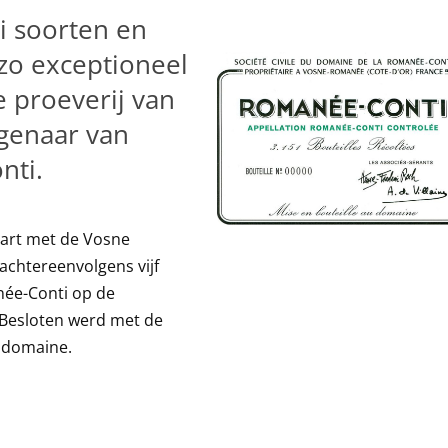
ei soorten en
 zo exceptioneel
e proeverij van
igenaar van
nti.
tart met de Vosne
achtereenvolgens vijf
née-Conti op de
. Besloten werd met de
t domaine.