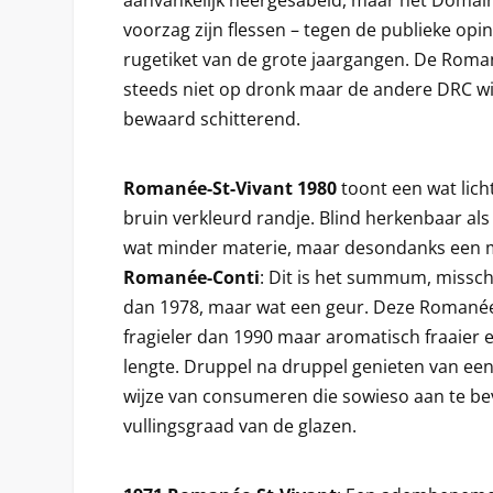
aanvankelijk neergesabeld, maar het Domai
voorzag zijn flessen – tegen de publieke opin
rugetiket van de grote jaargangen. De Roma
steeds niet op dronk maar de andere DRC wi
bewaard schitterend.
Romanée-St-Vivant 1980
toont een wat lich
bruin verkleurd randje. Blind herkenbaar als
wat minder materie, maar desondanks een m
Romanée-Conti
: Dit is het summum, missch
dan 1978, maar wat een geur. Deze Romanée-
fragieler dan 1990 maar aromatisch fraaier 
lengte. Druppel na druppel genieten van een
wijze van consumeren die sowieso aan te be
vullingsgraad van de glazen.