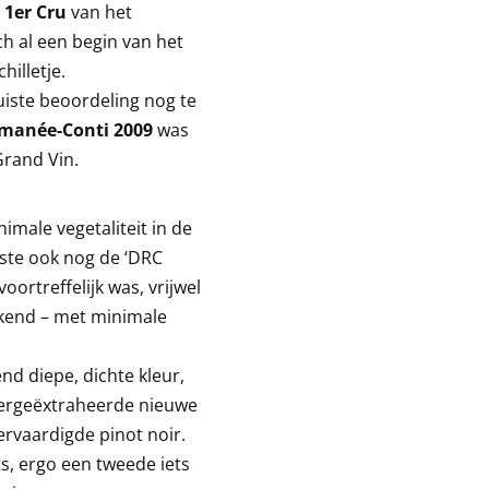
1er Cru
van het
ch al een begin van het
illetje.
uiste beoordeling nog te
manée-Conti 2009
was
Grand Vin.
male vegetaliteit in de
iste ook nog de ‘DRC
oortreffelijk was, vrijwel
ekend – met minimale
d diepe, dichte kleur,
overgeëxtraheerde nieuwe
ervaardigde pinot noir.
ts, ergo een tweede iets