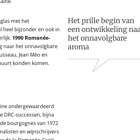
aine.
Het prille begin van
 glas met het
een ontwikkeling na
heel bijzonder en ook in
het onnavolgbare
rlijk.
1990 Romanée-
aroma
ing naar het onnavolgbare
usseau, Jean Méo en
 buurt konden komen.
maine ondergewaardeerd
te DRC-successen, bijna
k de bourgognes van 1972
alisten en wijnschrijvers