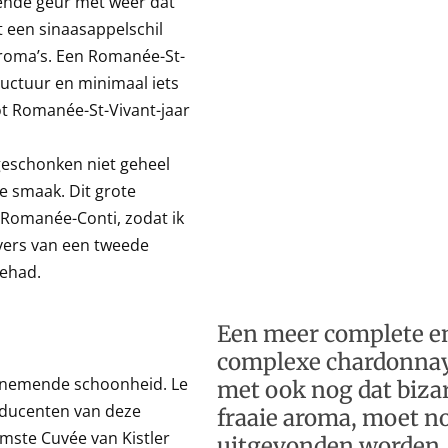
nde geur met weer dat
t een sinaasappelschil
aroma’s. Een Romanée-St-
tructuur en minimaal iets
ot Romanée-St-Vivant-jaar
eschonken niet geheel
e smaak. Dit grote
Romanée-Conti, zodat ik
evers van een tweede
ehad.
Een meer complete e
complexe chardonnay
enemende schoonheid. Le
met ook nog dat biza
oducenten van deze
fraaie aroma, moet n
amste Cuvée van Kistler
uitgevonden worden