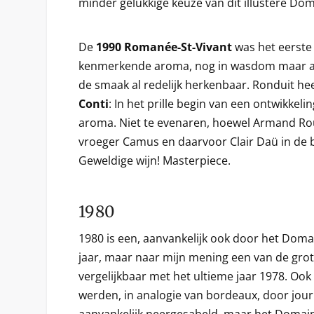
minder gelukkige keuze van dit illustere Dom
De
1990 Romanée-St-Vivant
was het eerste
kenmerkende aroma, nog in wasdom maar al 
de smaak al redelijk herkenbaar. Ronduit hee
Conti
: In het prille begin van een ontwikkel
aroma. Niet te evenaren, hoewel Armand Ro
vroeger Camus en daarvoor Clair Daü in de
Geweldige wijn! Masterpiece.
1980
1980 is een, aanvankelijk ook door het Do
jaar, maar naar mijn mening een van de gro
vergelijkbaar met het ultieme jaar 1978. Oo
werden, in analogie van bordeaux, door journ