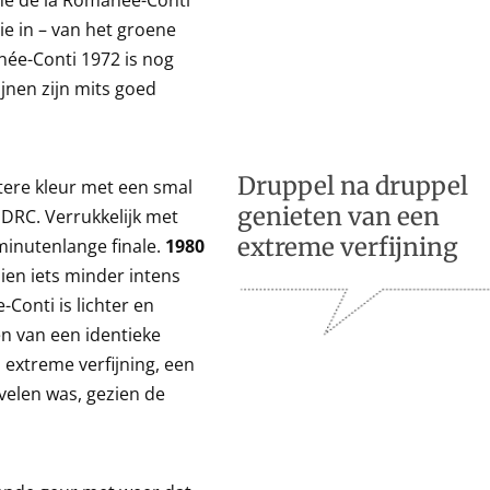
ne de la Romanée-Conti
ie in – van het groene
née-Conti 1972 is nog
jnen zijn mits goed
Druppel na druppel
tere kleur met een smal
genieten van een
 DRC. Verrukkelijk met
extreme verfijning
inutenlange finale.
1980
ien iets minder intens
Conti is lichter en
en van een identieke
 extreme verfijning, een
velen was, gezien de