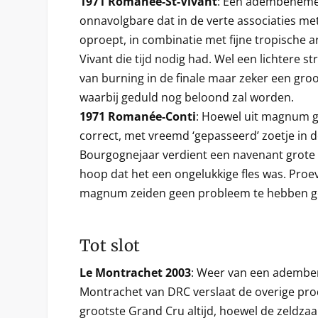
1971 Romanée-St-Vivant
: Een adembeneme
onnavolgbare dat in de verte associaties me
oproept, in combinatie met fijne tropische 
Vivant die tijd nodig had. Wel een lichtere s
van burning in de finale maar zeker een gro
waarbij geduld nog beloond zal worden.
1971 Romanée-Conti
: Hoewel uit magnum g
correct, met vreemd ‘gepasseerd’ zoetje in d
Bourgognejaar verdient een navenant grote 
hoop dat het een ongelukkige fles was. Pro
magnum zeiden geen probleem te hebben g
Tot slot
Le Montrachet 2003
: Weer van een ademb
Montrachet van DRC verslaat de overige pr
grootste Grand Cru altijd, hoewel de zeldza