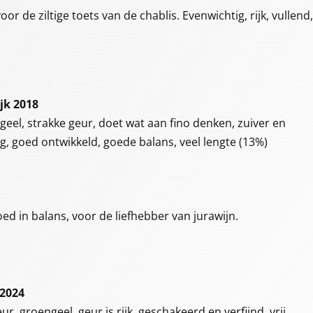
r de ziltige toets van de chablis. Evenwichtig, rijk, vullend,
ijk 2018
geel, strakke geur, doet wat aan fino denken, zuiver en
ig, goed ontwikkeld, goede balans, veel lengte (13%)
ed in balans, voor de liefhebber van jurawijn.
 2024
r, groengeel, geur is rijk, geschakeerd en verfijnd, vrij