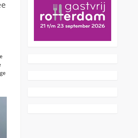
ee
de
e
ige