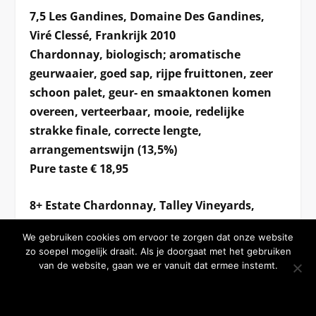
7,5 Les Gandines, Domaine Des Gandines,
Viré Clessé, Frankrijk 2010
Chardonnay, biologisch; aromatische
geurwaaier, goed sap, rijpe fruittonen, zeer
schoon palet, geur- en smaaktonen komen
overeen, verteerbaar, mooie, redelijke
strakke finale, correcte lengte,
arrangementswijn (13,5%)
Pure taste € 18,95
8+ Estate Chardonnay, Talley Vineyards,
Arroyo Grande Valley, Californië 2011
We gebruiken cookies om ervoor te zorgen dat onze website
Chardonnay, 75% Rincon Vineyard, 25%
zo soepel mogelijk draait. Als je doorgaat met het gebruiken
Rosemary’s Vineyard; citroenkleurig, groene
van de website, gaan we er vanuit dat ermee instemt.
fruittonen, hoge zuren, toets van limoen,
OKE BEDANKT
MEER WETEN
licht crèmig, frisse chardonnay uit Californië,