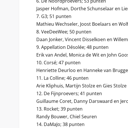
6. De Noordproevers; 53 punten
Jasper Hofman, Dorthe Schunselaar en Li
7. G3; 51 punten
Mathieu Wechseler, Joost Boelaars en Wol
8. VeeDeeWee; 50 punten
Daan Jonker, Vincent Disselkoen en Willem
9. Appellation Désolée; 48 punten
Erik van Andel, Monica de Wit en John Go
10. Corsé; 47 punten
Henriette Deurloo en Hanneke van Brugg
11. La Colline; 46 punten
Arie Kliphuis, Martijn Stolze en Gies Stolze
12. De Fijnproevers; 41 punten
Guillaume Coret, Danny Darswaard en Jer
13. Rocket; 39 punten
Randy Bouwer, Chiel Seuren
14. DaMaJo; 38 punten