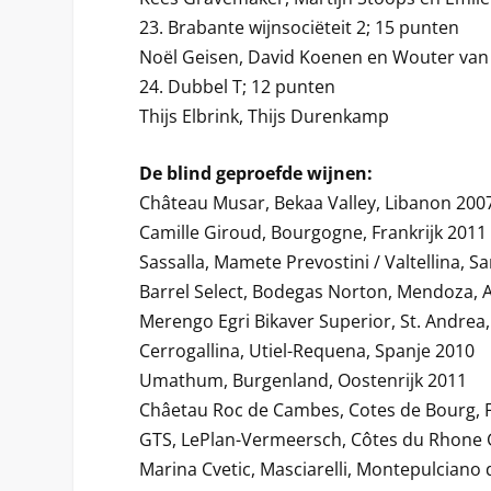
23. Brabante wijnsociëteit 2; 15 punten
Noël Geisen, David Koenen en Wouter van
24. Dubbel T; 12 punten
Thijs Elbrink, Thijs Durenkamp
De blind geproefde wijnen:
Château Musar, Bekaa Valley, Libanon 200
Camille Giroud, Bourgogne, Frankrijk 2011
Sassalla, Mamete Prevostini / Valtellina, S
Barrel Select, Bodegas Norton, Mendoza, 
Merengo Egri Bikaver Superior, St. Andrea,
Cerrogallina, Utiel-Requena, Spanje 2010
Umathum, Burgenland, Oostenrijk 2011
Châetau Roc de Cambes, Cotes de Bourg, F
GTS, LePlan-Vermeersch, Côtes du Rhone G
Marina Cvetic, Masciarelli, Montepulciano d