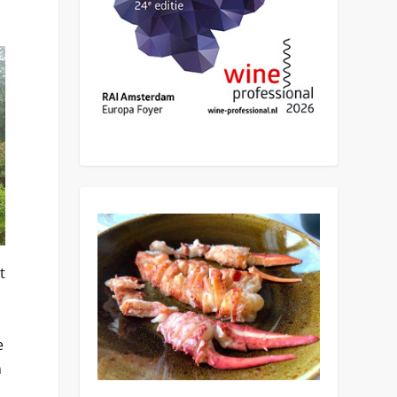
t
e
n