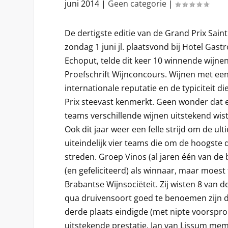
juni 2014
|
Geen categorie
|
De dertigste editie van de Grand Prix Saint
zondag 1 juni jl. plaatsvond bij Hotel Ga
Echoput, telde dit keer 10 winnende wijne
Proefschrift Wijnconcours. Wijnen met e
internationale reputatie en de typiciteit d
Prix steevast kenmerkt. Geen wonder dat 
teams verschillende wijnen uitstekend wis
Ook dit jaar weer een felle strijd om de ul
uiteindelijk vier teams die om de hoogste 
streden.
Groep Vinos (al jaren één van de
(en gefeliciteerd) als winnaar, maar moes
Brabantse Wijnsociëteit. Zij wisten 8 van
qua druivensoort goed te benoemen zijn d
derde plaats eindigde (met nipte voorspro
uitstekende prestatie. Jan van Lissum me