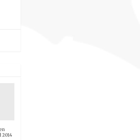
en
d 2014