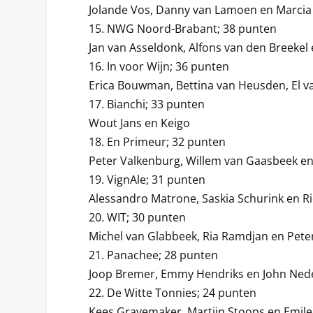
Jolande Vos, Danny van Lamoen en Marci
15. NWG Noord-Brabant; 38 punten
Jan van Asseldonk, Alfons van den Breekel
16. In voor Wijn; 36 punten
Erica Bouwman, Bettina van Heusden, El va
17. Bianchi; 33 punten
Wout Jans en Keigo
18. En Primeur; 32 punten
Peter Valkenburg, Willem van Gaasbeek e
19. VignAle; 31 punten
Alessandro Matrone, Saskia Schurink en R
20. WIT; 30 punten
Michel van Glabbeek, Ria Ramdjan en Pete
21. Panachee; 28 punten
Joop Bremer, Emmy Hendriks en John Nede
22. De Witte Tonnies; 24 punten
Kees Gravemaker, Martijn Stoops en Emil