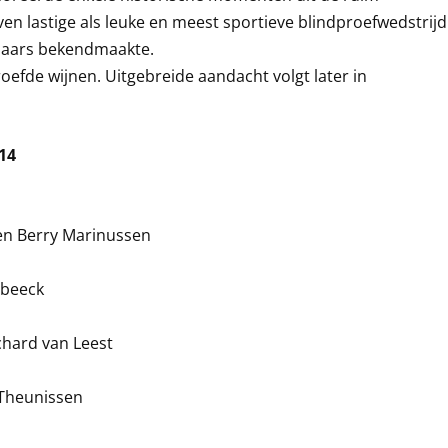
ven lastige als leuke en meest sportieve blindproefwedstrijd
nnaars bekendmaakte.
roefde wijnen. Uitgebreide aandacht volgt later in
014
 en Berry Marinussen
nbeeck
chard van Leest
 Theunissen