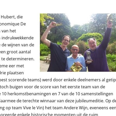
 Hubert, die
stronomique De
n van het
en indrukwekkende
ie de wijnen van de
een groot aantal
t te determineren.
tieme eer met
drie plaatsen
 best scorende teams) werd door enkele deelnemers al getip
t toch buigen voor de score van het eerste team van de
 de 10 herkomstbenamingen en 7 van de 10 samenstellingen
aarmee de terechte winnaar van deze jubileumeditie. Op d
ng op team Vive le Vin) het team Andere Wijn, eveneens ee
moreerde enkele historische momenten uit de ruim