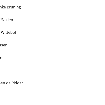
enke Bruning
f Salden
 Wittebol
ossen
en
oen de Ridder