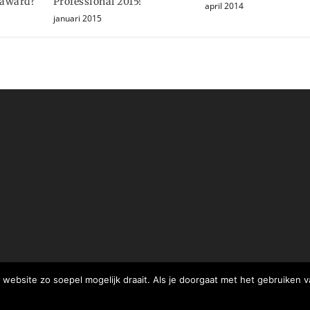
 award?
Professional 2015!
april 2014
januari 2015
website zo soepel mogelijk draait. Als je doorgaat met het gebruiken v
OKE BEDANKT
MEER WETEN