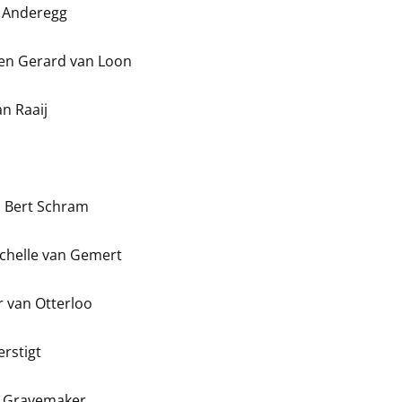
a Anderegg
 en Gerard van Loon
n Raaij
n Bert Schram
ichelle van Gemert
r van Otterloo
rstigt
e Gravemaker