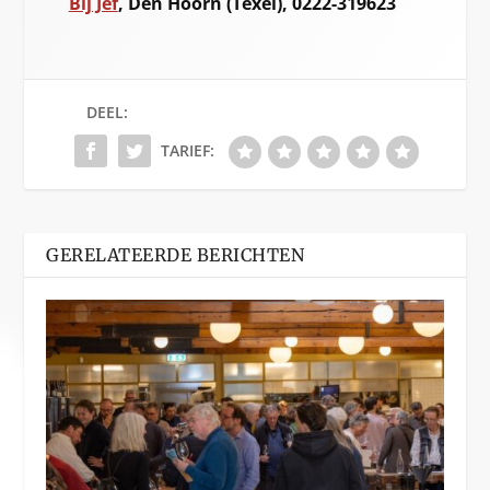
Bij Jef
, Den Hoorn (Texel), 0222-319623
DEEL:
TARIEF:
GERELATEERDE BERICHTEN