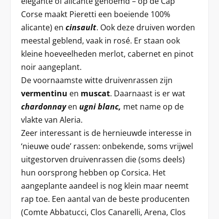
elegante of alicante genoemd – op de Cap
Corse maakt Pieretti een boeiende 100%
alicante) en
cinsault
. Ook deze druiven worden
meestal geblend, vaak in rosé. Er staan ook
kleine hoeveelheden merlot, cabernet en pinot
noir aangeplant.
De voornaamste witte druivenrassen zijn
vermentinu
en
muscat
. Daarnaast is er wat
chardonnay
en
ugni blanc,
met name op de
vlakte van Aleria.
Zeer interessant is de hernieuwde interesse in
‘nieuwe oude’ rassen: onbekende, soms vrijwel
uitgestorven druivenrassen die (soms deels)
hun oorsprong hebben op Corsica. Het
aangeplante aandeel is nog klein maar neemt
rap toe. Een aantal van de beste producenten
(Comte Abbatucci, Clos Canarelli, Arena, Clos