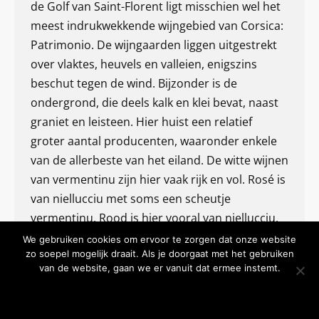
de Golf van Saint-Florent ligt misschien wel het
meest indrukwekkende wijngebied van Corsica:
Patrimonio. De wijngaarden liggen uitgestrekt
over vlaktes, heuvels en valleien, enigszins
beschut tegen de wind. Bijzonder is de
ondergrond, die deels kalk en klei bevat, naast
graniet en leisteen. Hier huist een relatief
groter aantal producenten, waaronder enkele
van de allerbeste van het eiland. De witte wijnen
van vermentinu zijn hier vaak rijk en vol. Rosé is
van niellucciu met soms een scheutje
vermentinu. Rood is hier vooral van niellucciu,
soms een beetje grenache en heeft vaak een
We gebruiken cookies om ervoor te zorgen dat onze website
zo soepel mogelijk draait. Als je doorgaat met het gebruiken
aantal jaren nodig om op dronk te komen.
van de website, gaan we er vanuit dat ermee instemt.
Oppervlakte: 426 ha
OKE BEDANKT
MEER WETEN
Productie: 14 899 hl