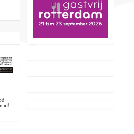
od
kend!