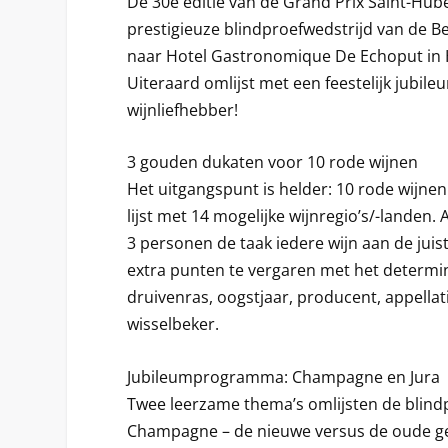
De 30
e
editie van de Grand Prix Saint-Hub
prestigieuze blindproefwedstrijd van de Ben
naar Hotel Gastronomique De Echoput in 
Uiteraard omlijst met een feestelijk jub
wijnliefhebber!
3 gouden dukaten voor 10 rode wijnen
Het uitgangspunt is helder: 10 rode wijnen
lijst met 14 mogelijke wijnregio’s/-lande
3 personen de taak iedere wijn aan de jui
extra punten te vergaren met het determi
druivenras, oogstjaar, producent, appellat
wisselbeker.
Jubileumprogramma: Champagne en Jura
Twee leerzame thema’s omlijsten de blind
Champagne – de nieuwe versus de oude ge