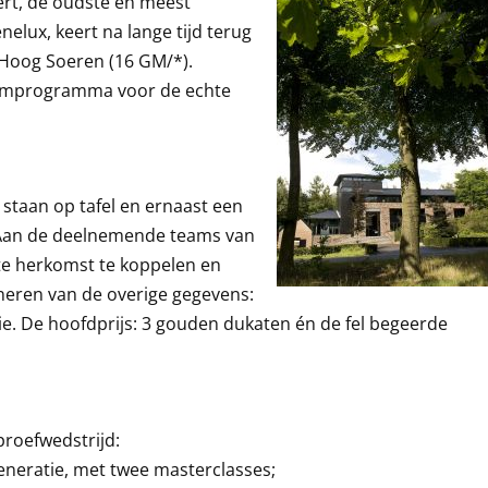
ert, de oudste en meest
elux, keert na lange tijd terug
Hoog Soeren (16 GM/*).
ileumprogramma voor de echte
 staan op tafel en ernaast een
n. Aan de deelnemende teams van
ste herkomst te koppelen en
neren van de overige gegevens:
ie. De hoofdprijs: 3 gouden dukaten én de fel begeerde
proefwedstrijd:
neratie, met twee masterclasses;