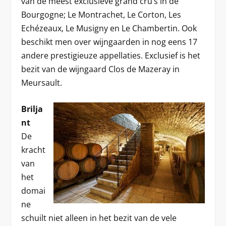
van de meest exclusieve grand cru’s in de
Bourgogne; Le Montrachet, Le Corton, Les
Echézeaux, Le Musigny en Le Chambertin. Ook
beschikt men over wijngaarden in nog eens 17
andere prestigieuze appellaties. Exclusief is het
bezit van de wijngaard Clos de Mazeray in
Meursault.
Brilja
nt
De
kracht
van
het
domai
ne
schuilt niet alleen in het bezit van de vele