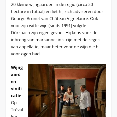
20 kleine wijngaarden in de regio (circa 20
hectare in totaal) en liet hij zich adviseren door
George Brunet van Château Vignelaure. Ook
voor zijn witte wijn (sinds 1991) volgde
Dürrbach zijn eigen gevoel. Hij koos voor de
inbreng van marsanne; in strijd met de regels
van appellatie, maar beter voor de wijn die hij
voor ogen had.
Wijng
aard
en
vinifi
catie
Op
Tréval
lon