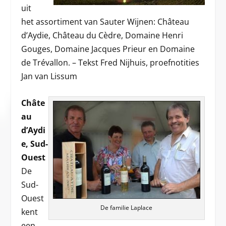
uit
het assortiment van Sauter Wijnen: Château
d’Aydie, Château du Cèdre, Domaine Henri
Gouges, Domaine Jacques Prieur en Domaine
de Trévallon. – Tekst Fred Nijhuis, proefnotities
Jan van Lissum
Châte
au
d’Aydi
e, Sud-
Ouest
De
Sud-
Ouest
De familie Laplace
kent
een