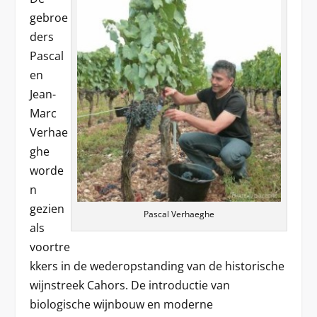
gebroe
ders
Pascal
en
Jean-
Marc
Verhae
ghe
worde
n
gezien
Pascal Verhaeghe
als
voortre
kkers in de wederopstanding van de historische
wijnstreek Cahors. De introductie van
biologische wijnbouw en moderne