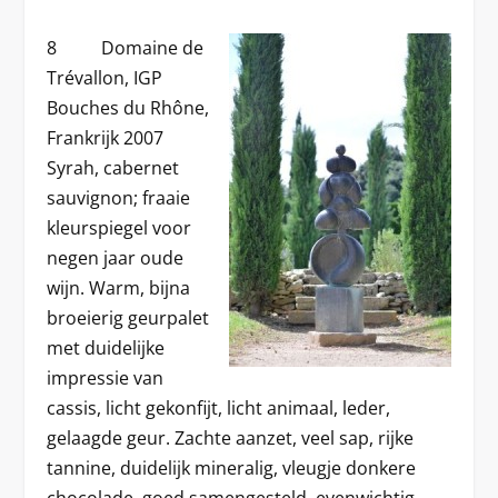
8 Domaine de
Trévallon, IGP
Bouches du Rhône,
Frankrijk 2007
Syrah, cabernet
sauvignon; fraaie
kleurspiegel voor
negen jaar oude
wijn. Warm, bijna
broeierig geurpalet
met duidelijke
impressie van
cassis, licht gekonfijt, licht animaal, leder,
gelaagde geur. Zachte aanzet, veel sap, rijke
tannine, duidelijk mineralig, vleugje donkere
chocolade, goed samengesteld, evenwichtig,