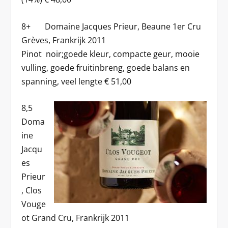
8+ Domaine Jacques Prieur, Beaune 1er Cru
Grèves, Frankrijk 2011
Pinot noir;goede kleur, compacte geur, mooie
vulling, goede fruitinbreng, goede balans en
spanning, veel lengte € 51,00
8,5
Doma
ine
Jacqu
es
Prieur
, Clos
Vouge
ot Grand Cru, Frankrijk 2011