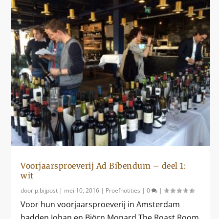
Voorjaarsproeverij Ad Bibendum – deel 1:
wit
door
p.bijpost
|
mei 10, 2016
|
Proefnotities
|
0
|
Voor hun voorjaarsproeverij in Amsterdam
hadden Johan en Björn Monard The Roast Room