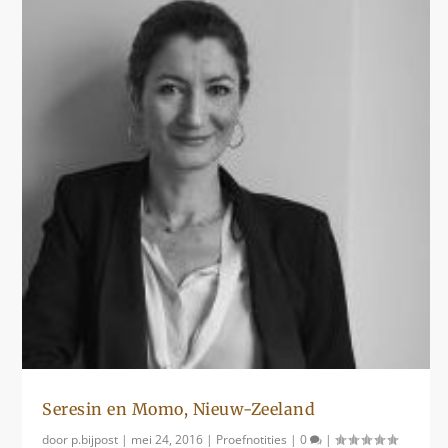
Seresin en Momo, Nieuw-Zeeland
door
p.bijpost
|
mei 24, 2016
|
Proefnotities
|
0
|