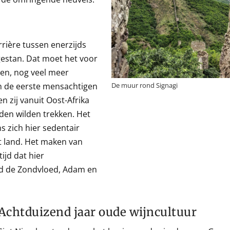
rière tussen enerzijds
estan. Dat moet het voor
en, nog veel meer
n de eerste mensachtigen
De muur rond Signagi
en zij vanuit Oost-Afrika
den wilden trekken. Het
 zich hier sedentair
t land. Het maken van
ijd dat hier
ld de Zondvloed, Adam en
Achtduizend jaar oude wijncultuur