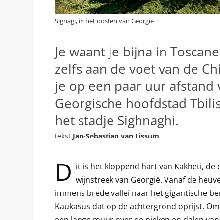
Signagi, in het oosten van Georgië
Je waant je bijna in Toscane,
zelfs aan de voet van de Ch
je op een paar uur afstand
Georgische hoofdstad Tbili
het stadje Sighnaghi.
tekst
Jan-Sebastian van Lissum
D
it is het kloppend hart van Kakheti, de
wijnstreek van Georgië. Vanaf de heuvel
immens brede vallei naar het gigantische be
Kaukasus dat op de achtergrond oprijst. Om 
een lange muur over de pieken en dalen van