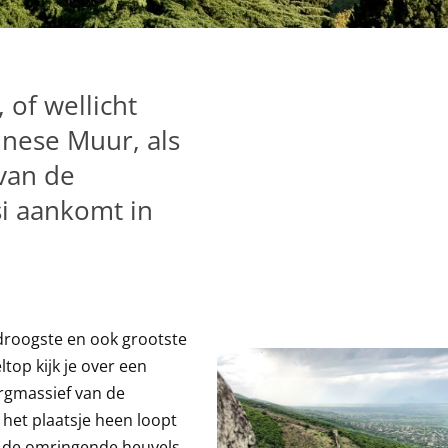
 of wellicht
inese Muur, als
 van de
si aankomt in
 droogste en ook grootste
top kijk je over een
rgmassief van de
het plaatsje heen loopt
 de omringende heuvels.