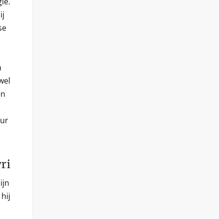
ië.
ij
se
n
wel
en
uur
ri
ijn
hij