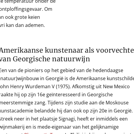
 de temperatuur onder de
 ontploffingsgevaar. Om
n ook grote keien
evri kan dan ademen.
Amerikaanse kunstenaar als voorvechte
van Georgische natuurwijn
Een van de pioniers op het gebied van de hedendaagse
(natuur)wijnbouw in Georgië is de Amerikaanse kunstschild
John Henry Wurdeman V (1975). Afkomstig uit New Mexico
raakte hij op zijn 16e geïnteresseerd in Georgische
meerstemmige zang. Tijdens zijn studie aan de Moskouse
kunstacademie belandde hij dan ook op zijn 20e in Georgië. 
streek neer in het plaatsje Signagi, heeft er inmiddels een
wijnmakerij en is mede-eigenaar van het gelijknamige