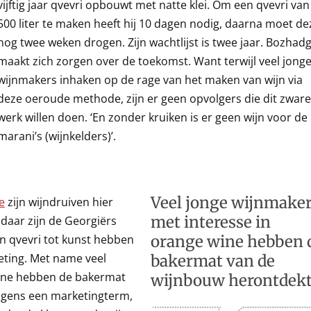
vijftig jaar qvevri opbouwt met natte klei. Om een qvevri van
500 liter te maken heeft hij 10 dagen nodig, daarna moet de
nog twee weken drogen. Zijn wachtlijst is twee jaar. Bozhad
maakt zich zorgen over de toekomst. Want terwijl veel jong
wijnmakers inhaken op de rage van het maken van wijn via
deze oeroude methode, zijn er geen opvolgers die dit zware
werk willen doen. ‘En zonder kruiken is er geen wijn voor de
marani’s (wijnkelders)’.
Veel jonge wijnmake
e
zijn wijndruiven hier
met interesse in
daar zijn de Georgiërs
 in qvevri tot kunst hebben
orange wine hebben 
keting. Met name veel
bakermat van de
wine hebben de bakermat
wijnbouw herontdek
igens een marketingterm,