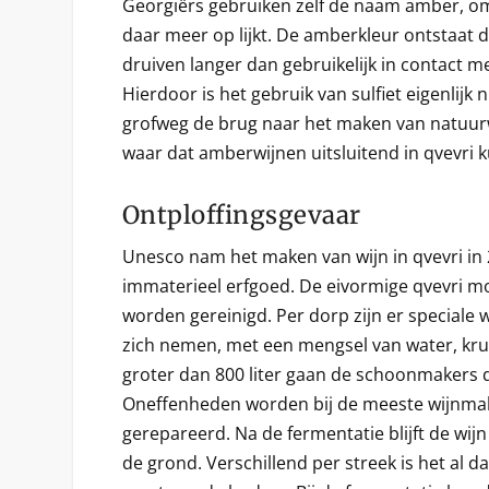
Georgiërs gebruiken zelf de naam amber, om
daar meer op lijkt. De amberkleur ontstaat d
druiven langer dan gebruikelijk in contact met
Hierdoor is het gebruik van sulfiet eigenlijk n
grofweg de brug naar het maken van natuurwi
waar dat amberwijnen uitsluitend in qvevri
Ontploffingsgevaar
Unesco nam het maken van wijn in qvevri in 2
immaterieel erfgoed. De eivormige qvevri mo
worden gereinigd. Per dorp zijn er speciale 
zich nemen, met een mengsel van water, kruid
groter dan 800 liter gaan de schoonmakers de
Oneffenheden worden bij de meeste wijnma
gerepareerd. Na de fermentatie blijft de wi
de grond. Verschillend per streek is het al d