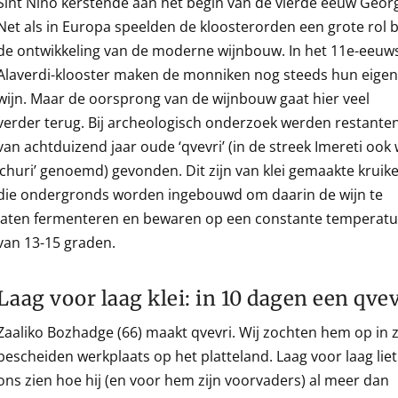
Sint Nino kerstende aan het begin van de vierde eeuw Georg
Net als in Europa speelden de kloosterorden een grote rol b
de ontwikkeling van de moderne wijnbouw. In het 11e-eeuw
Alaverdi-klooster maken de monniken nog steeds hun eigen
wijn. Maar de oorsprong van de wijnbouw gaat hier veel
verder terug. Bij archeologisch onderzoek werden restante
van achtduizend jaar oude ‘qvevri’ (in de streek Imereti ook 
‘churi’ genoemd) gevonden. Dit zijn van klei gemaakte kruik
die ondergronds worden ingebouwd om daarin de wijn te
laten fermenteren en bewaren op een constante temperat
van 13-15 graden.
Laag voor laag klei: in 10 dagen een qvev
Zaaliko Bozhadge (66) maakt qvevri. Wij zochten hem op in z
bescheiden werkplaats op het platteland. Laag voor laag liet 
ons zien hoe hij (en voor hem zijn voorvaders) al meer dan