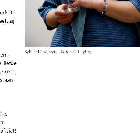
erkt te
eft zij
Sybille Troubleyn – foto Joris Luyten
 en –
 liefde
 zaken,
nstaan
 The
ch
ficiat!