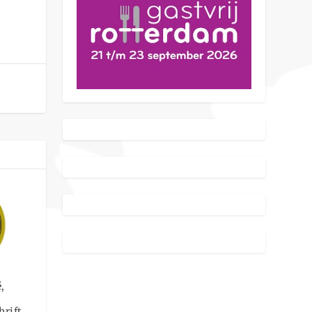
,
hrift