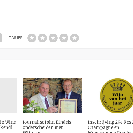
TARIEF:
ie Wine
Journalist John Bindels
Inschrijving 29e Rosé
ekend!
onderscheiden met
Champagne en
Wijnrank
Mousserende Proefsc