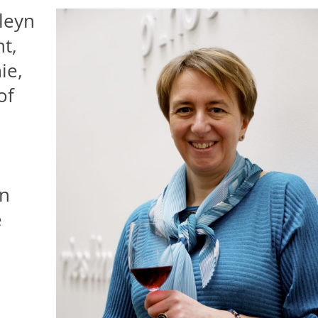
leyn
t,
ie,
of
en
e