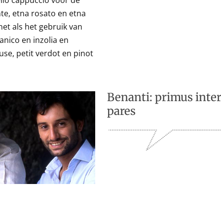
llo cappuccio voor de
te, etna rosato en etna
net als het gebruik van
anico en inzolia en
se, petit verdot en pinot
Benanti: primus inte
pares