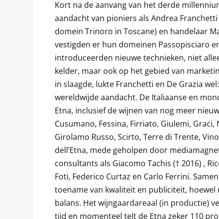
Kort na de aanvang van het derde millenniu
aandacht van pioniers als Andrea Franchetti 
domein Trinoro in Toscane) en handelaar Mar
vestigden er hun domeinen Passopisciaro e
introduceerden nieuwe technieken, niet alle
kelder, maar ook op het gebied van marketin
in slaagde, lukte Franchetti en De Grazia we
wereldwijde aandacht. De Italiaanse en mon
Etna, inclusief de wijnen van nog meer nieu
Cusumano, Fessina, Firriato, Giulemi, Graci, 
Girolamo Russo, Scirto, Terre di Trente, Vin
dell’Etna, mede geholpen door mediamagn
consultants als Giacomo Tachis († 2016) , Ric
Foti, Federico Curtaz en Carlo Ferrini. Same
toename van kwaliteit en publiciteit, hoewel n
balans. Het wijngaardareaal (in productie) v
tijd en momenteel telt de Etna zeker 110 pro