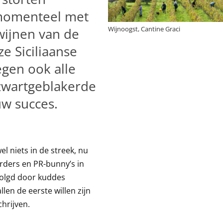
 momenteel met
Wijnoogst, Cantine Graci
wijnen van de
ze Siciliaanse
egen ook alle
zwartgeblakerde
uw succes.
el niets in de streek, nu
rders en PR-bunny’s in
volgd door kuddes
llen de eerste willen zijn
hrijven.