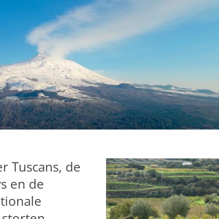
r Tuscans, de
ys en de
tionale
 storten