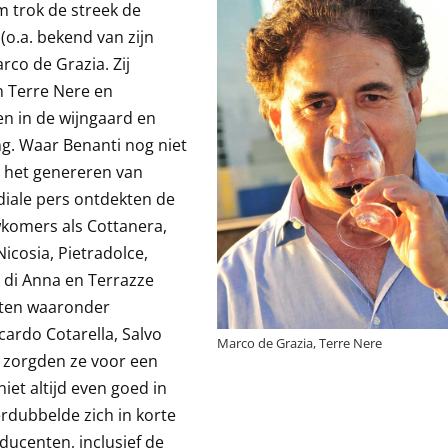
m trok de streek de
(o.a. bekend van zijn
co de Grazia. Zij
n Terre Nere en
en in de wijngaard en
g. Waar Benanti nog niet
l: het genereren van
diale pers ontdekten de
wkomers als Cottanera,
Nicosia, Pietradolce,
o di Anna en Terrazze
eten waaronder
cardo Cotarella, Salvo
Marco de Grazia, Terre Nere
n zorgden ze voor een
iet altijd even goed in
erdubbelde zich in korte
ducenten, inclusief de