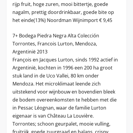
rijp fruit, hoge zuren, mooi bittertje, goede
nagalm, prettig doordrinkbaar, goede bite op
het einde(13%) Noordman Wijnimport € 9,45
7+ Bodega Piedra Negra Alta Colección
Torrontes, Francois Lurton, Mendoza,
Argentinië 2013
François en Jacques Lurton, sinds 1992 actief in
Argentinië, kochten in 1996 een 200 ha groot
stuk land in de Uco Vallei, 80 km onder
Mendoza. Het microklimaat leende zich
uitstekend voor wijnbouw en bovendien bleek
de bodem overeenkomsten te hebben met die
in Pessac Léognan, waar de familie Lurton
eigenaar is van Château La Louvière.
Torrontes; schoon geurpalet, mooie vulling,
fruitrijk, goede zuurgraad en balans, crispy