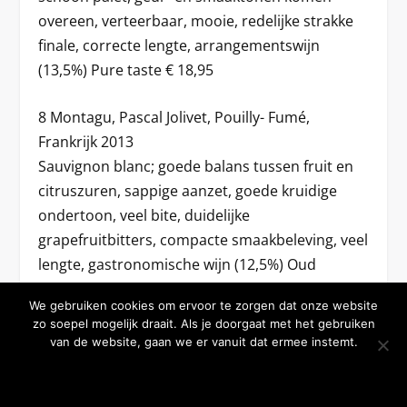
overeen, verteerbaar, mooie, redelijke strakke
finale, correcte lengte, arrangementswijn
(13,5%) Pure taste € 18,95
8 Montagu, Pascal Jolivet, Pouilly- Fumé,
Frankrijk 2013
Sauvignon blanc; goede balans tussen fruit en
citruszuren, sappige aanzet, goede kruidige
ondertoon, veel bite, duidelijke
grapefruitbitters, compacte smaakbeleving, veel
lengte, gastronomische wijn (12,5%) Oud
Reuchlin & Boelen € 20,00
We gebruiken cookies om ervoor te zorgen dat onze website
zo soepel mogelijk draait. Als je doorgaat met het gebruiken
7,5 Didyme, Malvasia, Tasca d’Almerita, IGP
van de website, gaan we er vanuit dat ermee instemt.
Salina, Italië 2013
OKE BEDANKT
MEER WETEN
Malvasia; duidelijk malvasia, veel sap, rijpe