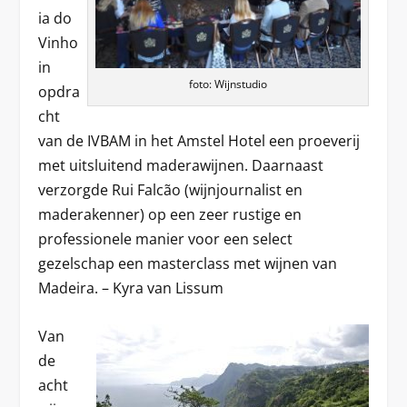
ia do
Vinho
in
foto: Wijnstudio
opdra
cht
van de IVBAM in het Amstel Hotel een proeverij
met uitsluitend maderawijnen. Daarnaast
verzorgde Rui Falcão (wijnjournalist en
maderakenner) op een zeer rustige en
professionele manier voor een select
gezelschap een masterclass met wijnen van
Madeira. – Kyra van Lissum
Van
de
acht