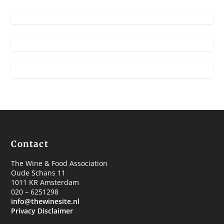
Contact
The Wine & Food Association
Oude Schans 11
1011 KR Amsterdam
020 – 6251298
info@thewinesite.nl
Privacy Disclaimer