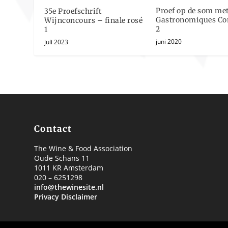
Proef op de som met
35e Proefschrift
Gastronomiques Con
Wijnconcours – finale rosé
2
1
juni 2020
juli 2023
Contact
The Wine & Food Association
Oude Schans 11
1011 KR Amsterdam
020 – 6251298
info@thewinesite.nl
Privacy Disclaimer