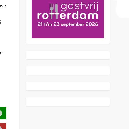
nse
;
ie