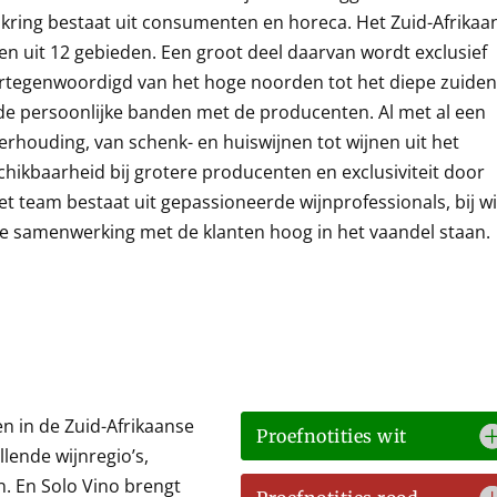
tenkring bestaat uit consumenten en horeca. Het Zuid-Afrikaa
n uit 12 gebieden. Een groot deel daarvan wordt exclusief
vertegenwoordigd van het hoge noorden tot het diepe zuiden
ede persoonlijke banden met de producenten. Al met al een
verhouding, van schenk- en huiswijnen tot wijnen uit het
ikbaarheid bij grotere producenten en exclusiviteit door
et team bestaat uit gepassioneerde wijnprofessionals, bij w
ede samenwerking met de klanten hoog in het vaandel staan.
n in de Zuid-Afrikaanse
Proefnotities wit
llende wijnregio’s,
n. En Solo Vino brengt