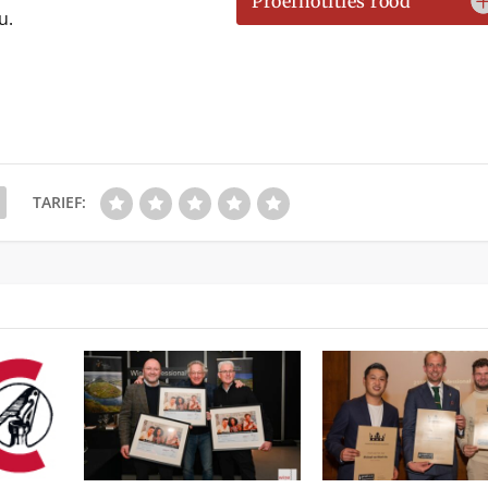
Proefnotities rood
u.
TARIEF: