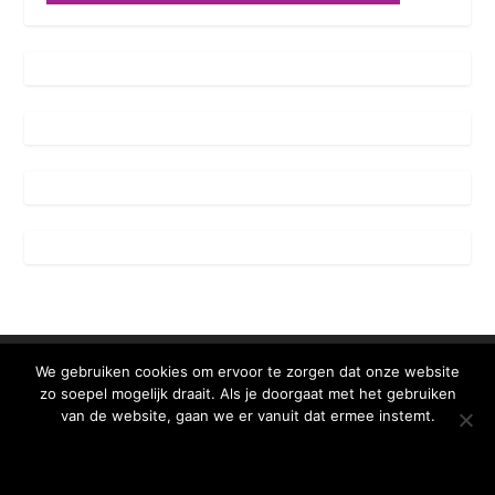
We gebruiken cookies om ervoor te zorgen dat onze website
zo soepel mogelijk draait. Als je doorgaat met het gebruiken
Contact
van de website, gaan we er vanuit dat ermee instemt.
The Wine & Food Association
OKE BEDANKT
MEER WETEN
Oude Schans 11
1011 KR Amsterdam