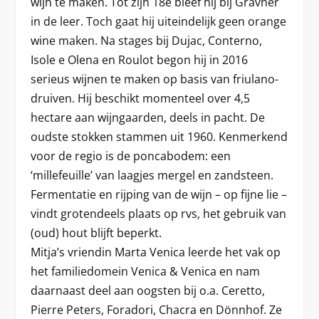
wijn te maken. Tot zijn 18e bleef hij bij Gravner
in de leer. Toch gaat hij uiteindelijk geen orange
wine maken. Na stages bij Dujac, Conterno,
Isole e Olena en Roulot begon hij in 2016
serieus wijnen te maken op basis van friulano-
druiven. Hij beschikt momenteel over 4,5
hectare aan wijngaarden, deels in pacht. De
oudste stokken stammen uit 1960. Kenmerkend
voor de regio is de poncabodem: een
‘millefeuille’ van laagjes mergel en zandsteen.
Fermentatie en rijping van de wijn – op fijne lie –
vindt grotendeels plaats op rvs, het gebruik van
(oud) hout blijft beperkt.
Mitja’s vriendin Marta Venica leerde het vak op
het familiedomein Venica & Venica en nam
daarnaast deel aan oogsten bij o.a. Ceretto,
Pierre Peters, Foradori, Chacra en Dönnhof. Ze