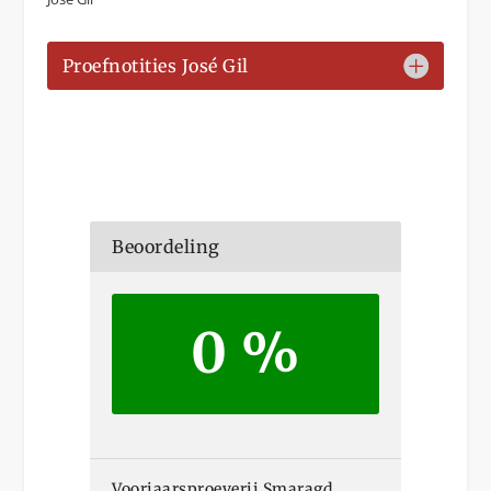
Proefnotities José Gil
Beoordeling
0 %
Voorjaarsproeverij Smaragd