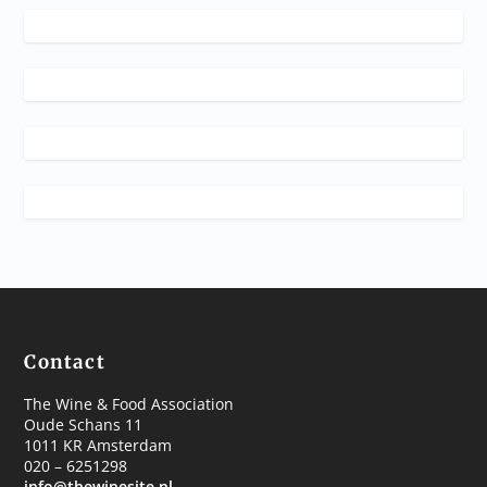
Contact
The Wine & Food Association
Oude Schans 11
1011 KR Amsterdam
020 – 6251298
info@thewinesite.nl