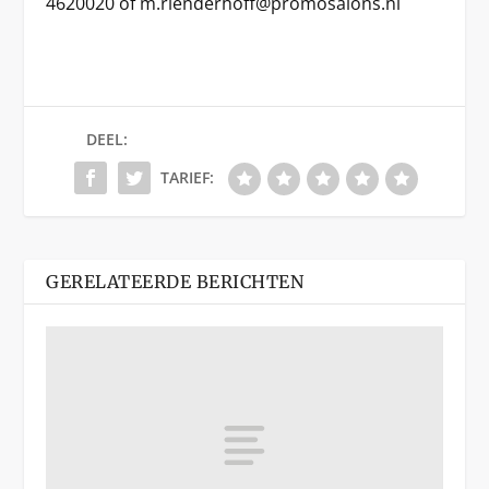
4620020 of m.rienderhoff@promosalons.nl
DEEL:
TARIEF:
GERELATEERDE BERICHTEN