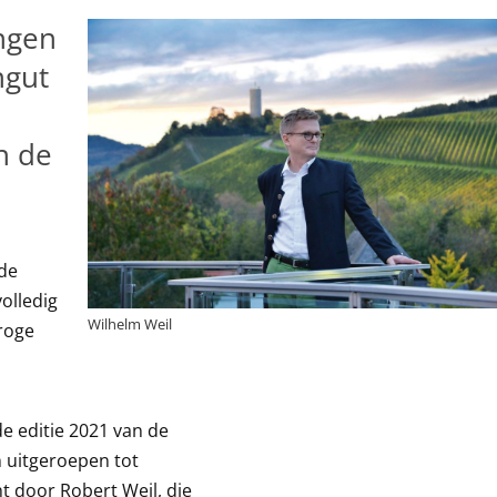
ngen
ngut
n de
 de
olledig
Wilhelm Weil
droge
de editie 2021 van de
 uitgeroepen tot
t door Robert Weil, die