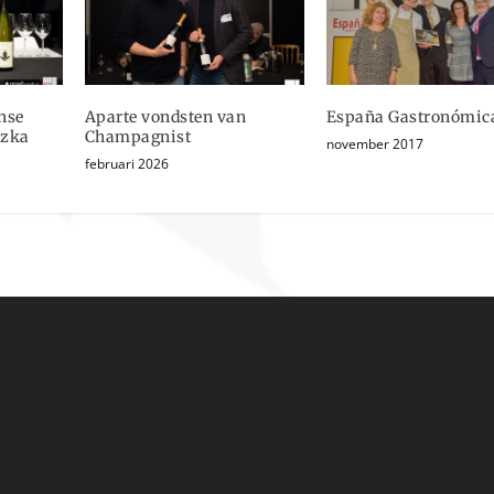
nse
Aparte vondsten van
España Gastronómica
azka
Champagnist
november 2017
februari 2026