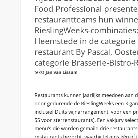
Food Professional present
restaurantteams hun winn
RieslingWeeks-combinaties:
Heemstede in de categorie
restaurant By Pascal, Ooste
categorie Brasserie-Bistro-
tekst
Jan van Lissum
Restaurants kunnen jaarlijks meedoen aan de
door gedurende de RieslingWeeks een 3-ga
inclusief Duits wijnarrangement, voor een pr
55 voor sterrenstaurants). Een vakjury selec
menu’s die worden gemaild drie restaurant
restaurants bezocht, waarbij telkens één of 