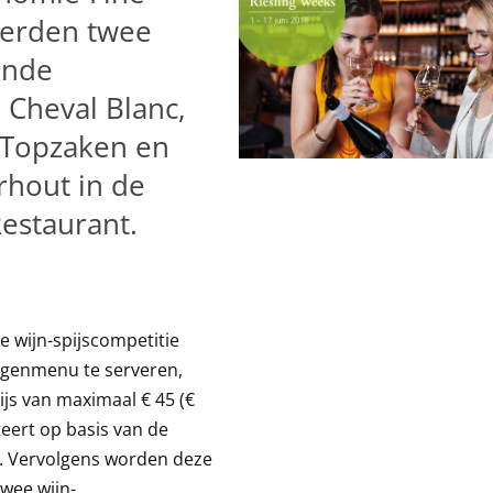
eerden twee
ende
 Cheval Blanc,
 Topzaken en
rhout in de
Restaurant.
 wijn-spijscompetitie
ngenmenu te serveren,
ijs van maximaal € 45 (€
teert op basis van de
s. Vervolgens worden deze
twee wijn-