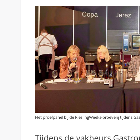
Het proefpanel bij de RieslingWeeks-proeverij tijdens G
Tijdens de vakbeurs Gastr