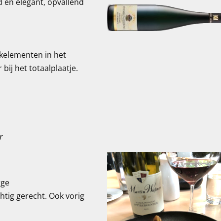
d en elegant, opvallend
akelementen in het
ij het totaalplaatje.
r
rge
htig gerecht. Ook vorig