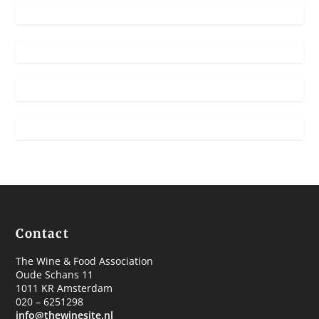
Contact
The Wine & Food Association
Oude Schans 11
1011 KR Amsterdam
020 – 6251298
info@thewinesite.nl