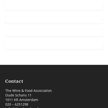
Contact
The Wine & Food Association
Oude Schans 11
1011 KR Amsterdam
020 – 6251298