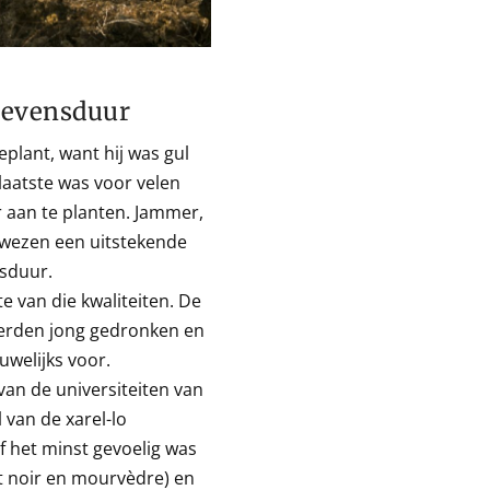
 levensduur
geplant, want hij was gul
 laatste was voor velen
r aan te planten. Jammer,
ewezen een uitstekende
nsduur.
e van die kwaliteiten. De
erden jong gedronken en
uwelijks voor.
an de universiteiten van
 van de xarel-lo
f het minst gevoelig was
t noir en mourvèdre) en