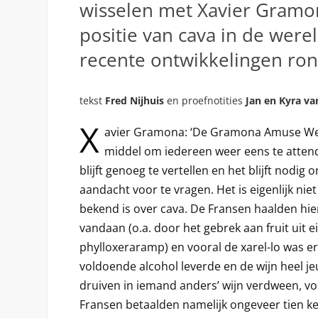
wisselen met Xavier Gramo
positie van cava in de were
recente ontwikkelingen ron
tekst
Fred Nijhuis
en proefnotities
Jan en Kyra va
X
avier Gramona: ‘De Gramona Amuse Wed
middel om iedereen weer eens te attend
blijft genoeg te vertellen en het blijft nodig
aandacht voor te vragen. Het is eigenlijk niet
bekend is over cava. De Fransen haalden hier
vandaan (o.a. door het gebrek aan fruit uit 
phylloxeraramp) en vooral de xarel-lo was e
voldoende alcohol leverde en de wijn heel je
druiven in iemand anders’ wijn verdween, vo
Fransen betaalden namelijk ongeveer tien ke