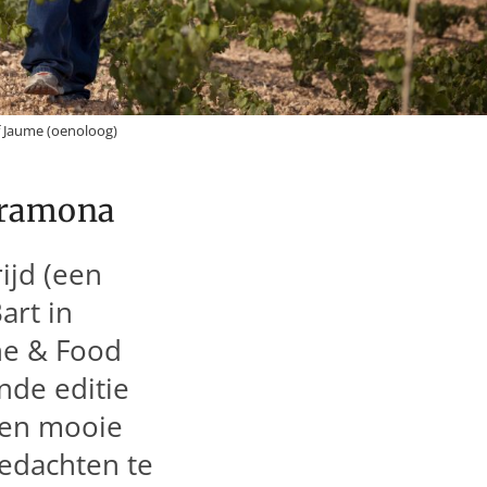
f Jaume (oenoloog)
Gramona
jd (een
art in
e & Food
nde editie
een mooie
edachten te