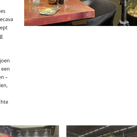
les
recava
cept
ig
ljoen
t een
en –
len,
chte