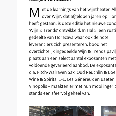
M
et de learnings van het wijntheater ‘Al
over Wijn’, dat afgelopen jaren op Ho
heeft gestaan, is deze editie het nieuwe con
‘Wijn & Trends’ ontwikkeld. In Hal 5, een rust
gedeelte van Horecava waar ook de hotel
leveranciers zich presenteren, bood het
overzichtelijk ingedeelde Wijn & Trends pavi
plaats aan een select aantal exposanten me
voldoende gevarieerd aanbod. De exposant
o.a. Pitch/Walraven Sax, Oud Reuchlin & Boe
Wine & Spirits, LFE, Les Généreux en Baeten
Vinopolis – maakten er met hun mooi ingeri
stands een sfeervol geheel van.