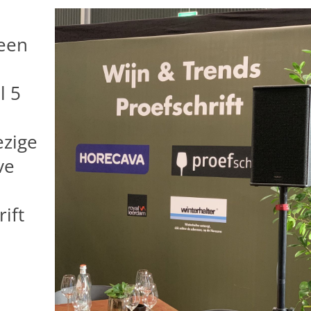
 een
l 5
ezige
ve
ift