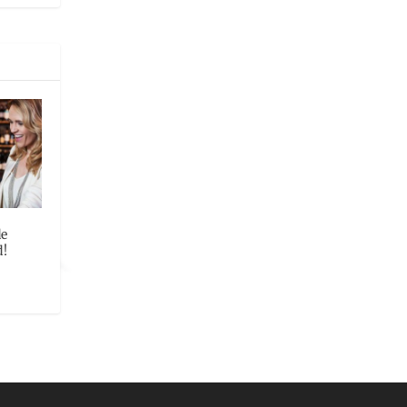
de
d!