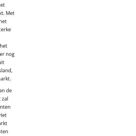
het
t. Met
het
terke
 het
er nog
it
sland,
arkt.
van de
 zal
anten
Het
arkt
nten