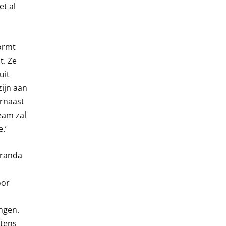
et al
ormt
t. Ze
uit
ijn aan
arnaast
eam zal
.’
iranda
oor
ngen.
stens