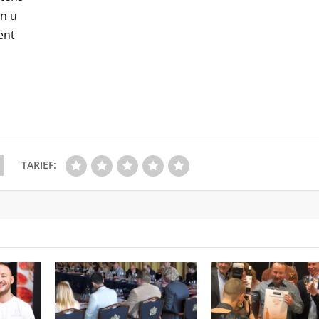
n u
ent
TARIEF: