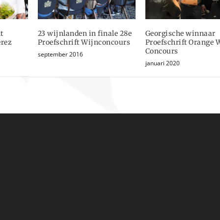
t
23 wijnlanden in finale 28e
Georgische winnaar
erez
Proefschrift Wijnconcours
Proefschrift Orange 
Concours
september 2016
januari 2020