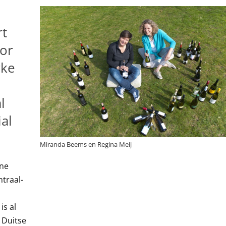
t
or
rke
l
al
Miranda Beems en Regina Meij
ine
ntraal-
is al
 Duitse