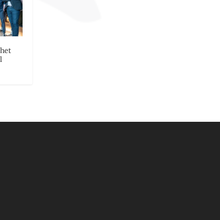
het
l