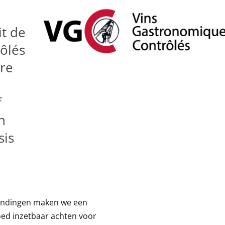
e
it de
ôlés
ire
f
n
sis
zendingen maken we een
oed inzetbaar achten voor