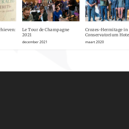
chieven:
Le Tour de Champagne
Crozes-Hermitage in 
2021
Conservatorium Hote
december 2021
maart 2020