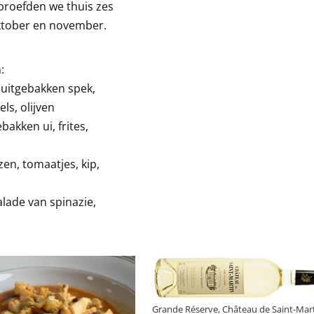
proefden we thuis zes
oktober en november.
:
 uitgebakken spek,
ls, olijven
akken ui, frites,
en, tomaatjes, kip,
lade van spinazie,
Grande Réserve, Château de Saint-Mart