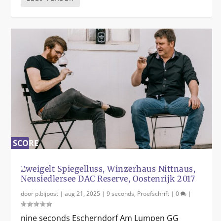
SCORE
0
%
Zweigelt Spiegelluss, Winzerhaus Nittnaus,
Neusiedlersee DAC Reserve, Oostenrijk 2017
door
p.bijpost
|
aug 21, 2025
|
9 seconds
,
Proefschrift
|
0
|
nine seconds Escherndorf Am Lumpen GG