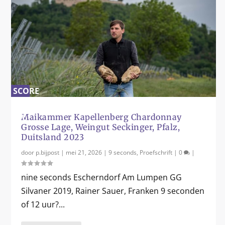
SCORE
0
%
Maikammer Kapellenberg Chardonnay
Grosse Lage, Weingut Seckinger, Pfalz,
Duitsland 2023
door
p.bijpost
|
mei 21, 2026
|
9 seconds
,
Proefschrift
|
0
|
nine seconds Escherndorf Am Lumpen GG
Silvaner 2019, Rainer Sauer, Franken 9 seconden
of 12 uur?...