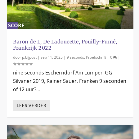
SCORE
0
%
Baron de L, De Ladoucette, Pouilly-Fumé,
Frankrijk 2022
door
p.bijpost
|
sep 11, 2025
|
9 seconds
,
Proefschrift
|
0
|
nine seconds Escherndorf Am Lumpen GG
Silvaner 2019, Rainer Sauer, Franken 9 seconden
of 12 uur?...
LEES VERDER