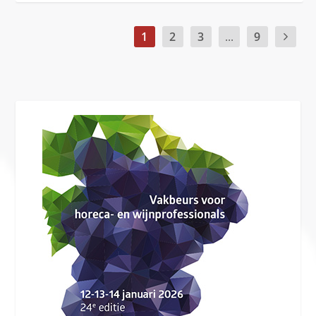
1
2
3
...
9