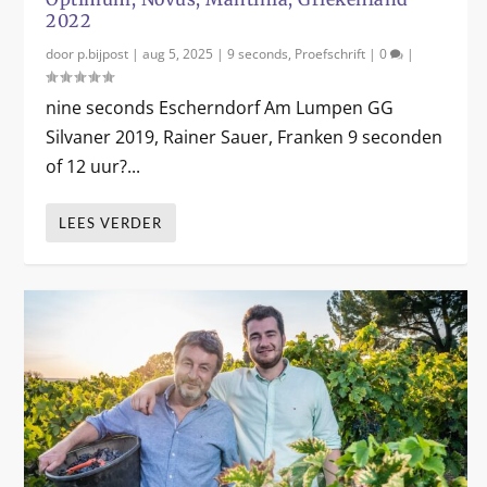
2022
door
p.bijpost
|
aug 5, 2025
|
9 seconds
,
Proefschrift
|
0
|
nine seconds Escherndorf Am Lumpen GG
Silvaner 2019, Rainer Sauer, Franken 9 seconden
of 12 uur?...
LEES VERDER