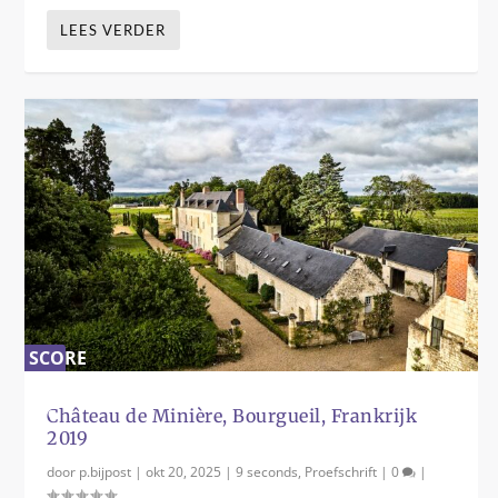
LEES VERDER
SCORE
0
%
Château de Minière, Bourgueil, Frankrijk
2019
door
p.bijpost
|
okt 20, 2025
|
9 seconds
,
Proefschrift
|
0
|