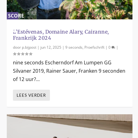
SCORE
0
%
L’Estévenas, Domaine Alary, Cairanne,
Frankrijk 2024
door
p.bijpost
|
jun 12, 2025
|
9 seconds
,
Proefschrift
|
0
|
nine seconds Escherndorf Am Lumpen GG
Silvaner 2019, Rainer Sauer, Franken 9 seconden
of 12 uur?...
LEES VERDER