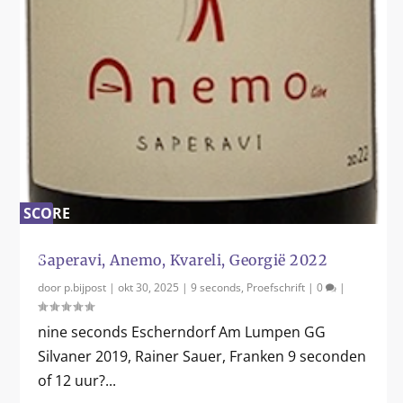
SCORE
0
%
Saperavi, Anemo, Kvareli, Georgië 2022
door
p.bijpost
|
okt 30, 2025
|
9 seconds
,
Proefschrift
|
0
|
nine seconds Escherndorf Am Lumpen GG
Silvaner 2019, Rainer Sauer, Franken 9 seconden
of 12 uur?...