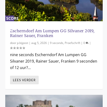
SCORE
0
Maikammer Kapellenberg Chardonnay
Château Montus, Madiran, Frankrijk 2020
Saperavi, Anemo, Kvareli, Georgië 2022
Château de Minière, Bourgueil, Frankrijk
Gran Callejo Gran Reserva, Bodegas Felix
%
Grosse Lage, Wei...
2019
Callejo, ...
Escherndorf Am Lumpen GG Silvaner 2019,
Rainer Sauer, Franken
door
p.bijpost
|
aug 5, 2026
|
9 seconds
,
Proefschrift
|
0
|
nine seconds Escherndorf Am Lumpen GG
Silvaner 2019, Rainer Sauer, Franken 9 seconden
of 12 uur?...
LEES VERDER