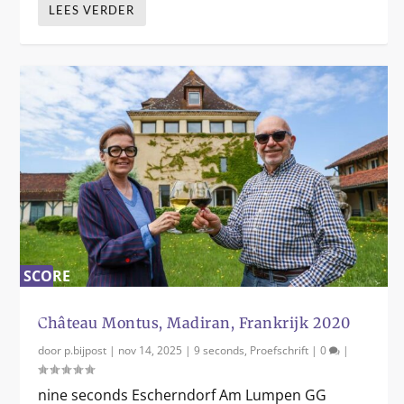
LEES VERDER
SCORE
0
%
Château Montus, Madiran, Frankrijk 2020
door
p.bijpost
|
nov 14, 2025
|
9 seconds
,
Proefschrift
|
0
|
nine seconds Escherndorf Am Lumpen GG