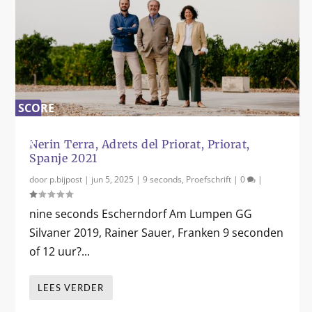
SCORE
0
%
Nerin Terra, Adrets del Priorat, Priorat,
Spanje 2021
door
p.bijpost
|
jun 5, 2025
|
9 seconds
,
Proefschrift
|
0
|
nine seconds Escherndorf Am Lumpen GG
Silvaner 2019, Rainer Sauer, Franken 9 seconden
of 12 uur?...
LEES VERDER