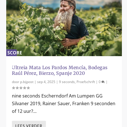
SCORE
0
%
Ultreia Mata Los Pardos Mencía, Bodegas
Raúl Pérez, Bierzo, Spanje 2020
door
p.bijpost
|
sep 4, 2025
|
9 seconds
,
Proefschrift
|
0
|
nine seconds Escherndorf Am Lumpen GG
Silvaner 2019, Rainer Sauer, Franken 9 seconden
of 12 uur?...
LEES VERDER