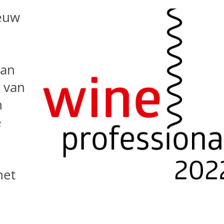
euw
van
e van
h
e
het