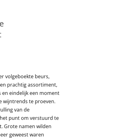
e
t
eer volgeboekte beurs,
n prachtig assortiment,
s en eindelijk een moment
 wijntrends te proeven.
vulling van de
het punt om verstuurd te
t. Grote namen wilden
meer geweest waren