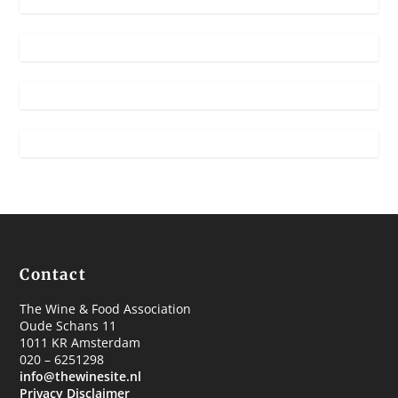
Contact
The Wine & Food Association
Oude Schans 11
1011 KR Amsterdam
020 – 6251298
info@thewinesite.nl
Privacy Disclaimer