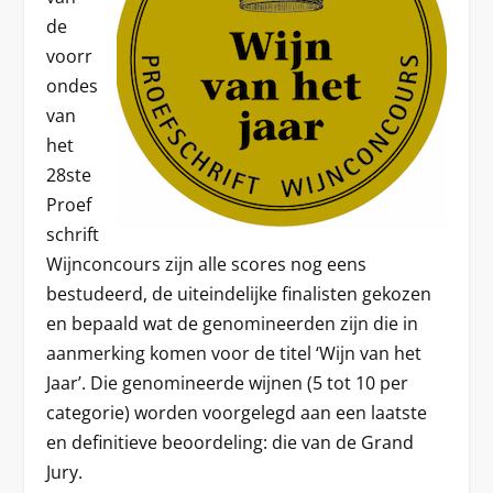
de
voorr
ondes
van
het
28
ste
Proef
schrift
Wijnconcours zijn alle scores nog eens
bestudeerd, de uiteindelijke finalisten gekozen
en bepaald wat de genomineerden zijn die in
aanmerking komen voor de titel ‘Wijn van het
Jaar’. Die genomineerde wijnen (5 tot 10 per
categorie) worden voorgelegd aan een laatste
en definitieve beoordeling: die van de Grand
Jury.