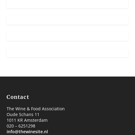
Contact
The Wine & Food Association
Oude Schans 11
1011 KR Amsterdam
020 – 6251298
info@thewinesite.nl