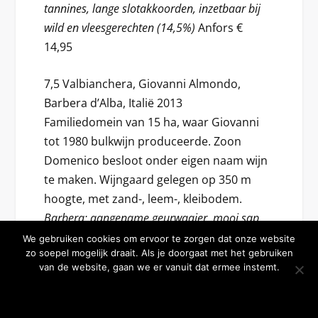
tannines, lange slotakkoorden, inzetbaar bij
wild en vleesgerechten (14,5%)
Anfors €
14,95
7,5 Valbianchera, Giovanni Almondo,
Barbera d’Alba, Italië 2013
Familiedomein van 15 ha, waar Giovanni
tot 1980 bulkwijn produceerde. Zoon
Domenico besloot onder eigen naam wijn
te maken. Wijngaard gelegen op 350 m
hoogte, met zand-, leem-, kleibodem.
Barbera; aangename geurwaaier, mooi sap,
malse tonen, goede zuren en bitters, rondeur,
We gebruiken cookies om ervoor te zorgen dat onze website
zo soepel mogelijk draait. Als je doorgaat met het gebruiken
mooi versmolten, fijne kruidigheid, heel mooie
van de website, gaan we er vanuit dat ermee instemt.
balans, opwekkend, vulling, rullig, schoon, veel
OKE BEDANKT
MEER WETEN
lengte, inzetbaar bij vleesgerechten (13,5%)
Wijnkoperij De WijnEngel € 15,25