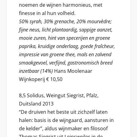
noemen de wijnen harmonieus, met
finesse in al hun volheid.
50% syrah, 30% grenache, 20% mourvèdre;
fijne neus, licht plantaardig, sappige aanzet,
mooie zuren, hint van specerijen en groene
paprika, kruidige onderlaag, goede fraîcheur,
impressie van groene thee, mals en zalvend
smaakgevoel, verfijnd, gastronomisch breed
inzetbaar (14%)
Hans Moolenaar
Wijnkoperij € 10,50
8,5 Solidus, Weingut Siegrist, Pfalz,
Duitsland 2013
“De druiven het beste uit zichzelf laten
halen: basis is de wijngaard, aansturen in
de kelder”, aldus wijnmaker en filosoof
Thomas Siegrist uit Leinsweiler in de