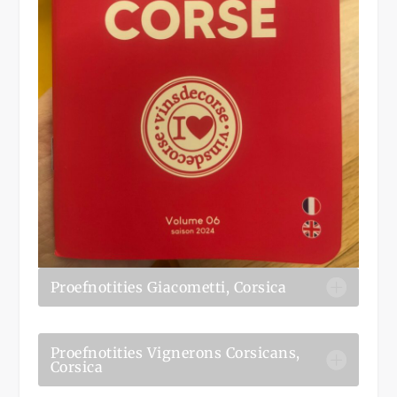
Proefnotities Giacometti, Corsica
Proefnotities Vignerons Corsicans,
Corsica