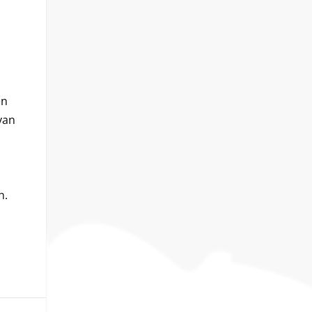
en
van
n.