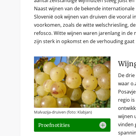
aantal zelfstandige wijnhuizen steeg juist en
Naast wijnen van de bekende internationale
Slovenië ook wijnen van druiven die vooral i
voorkomen, zoals de witte welschriesling, d
refosco. Witte wijnen waren jarenlang in d
zijn sterk in opkomst en de verhouding gaat 
Wijn
De drie
waar o.
Posavje
regio i
ontwikk
Malvazija-druiven (foto: Klabjan)
wijnen 
vinden 
Proefnotities
spannin