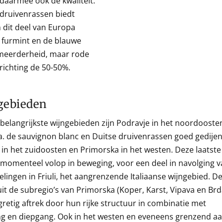
 daarmee ook de kwaliteit.
 druivenrassen biedt
n dit deel van Europa
e furmint en de blauwe
e meerderheid, maar rode
richting de 50-50%.
gebieden
 belangrijkste wijngebieden zijn Podravje in het noordooste
a. de sauvignon blanc en Duitse druivenrassen goed gedijen
 in het zuidoosten en Primorska in het westen. Deze laatste
s momenteel volop in beweging, voor een deel in navolging 
elingen in Friuli, het aangrenzende Italiaanse wijngebied. D
uit de subregio’s van Primorska (Koper, Karst, Vipava en Brd
gretig aftrek door hun rijke structuur in combinatie met
g en diepgang. Ook in het westen en eveneens grenzend a