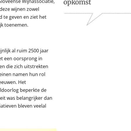
loveense Wijnassociatie,
opkomst
 deze wijnen zowel
 te geven en ziet het
ijk toenemen.
lijk al ruim 2500 jaar
et een oorsprong in
n die zich uitstrekten
meinen namen hun rol
leeuwen. Het
doorlog beperkte de
eit was belangrijker dan
iatieven bleven veelal