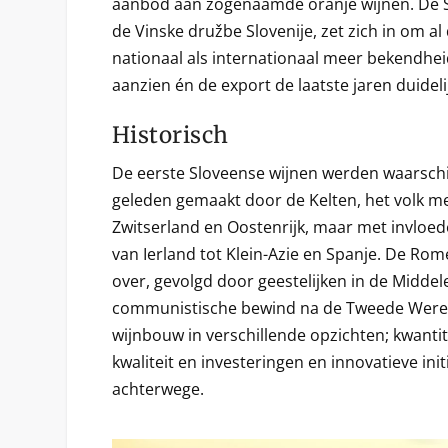
aanbod aan zogenaamde oranje wijnen. De S
de Vinske družbe Slovenije, zet zich in om al
nationaal als internationaal meer bekendheid
aanzien én de export de laatste jaren duidel
Historisch
De eerste Sloveense wijnen werden waarschijn
geleden gemaakt door de Kelten, het volk m
Zwitserland en Oostenrijk, maar met invloede
van Ierland tot Klein-Azie en Spanje. De Ro
over, gevolgd door geestelijken in de Midde
communistische bewind na de Tweede Werel
wijnbouw in verschillende opzichten; kwantit
kwaliteit en investeringen en innovatieve init
achterwege.