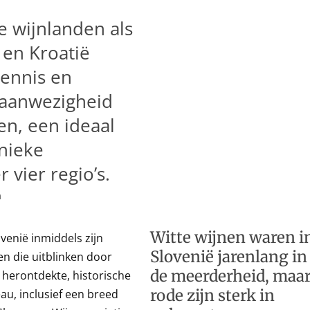
 wijnlanden als
k en Kroatië
kennis en
e aanwezigheid
en, een ideaal
unieke
 vier regio’s.
m
Witte wijnen waren i
venië inmiddels zijn
Slovenië jarenlang in
en die uitblinken door
de meerderheid, maa
t herontdekte, historische
rode zijn sterk in
au, inclusief een breed