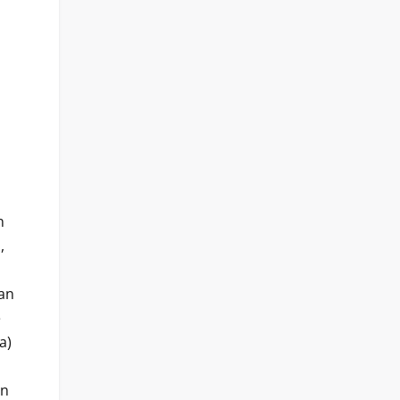
n
,
van
e
a)
an