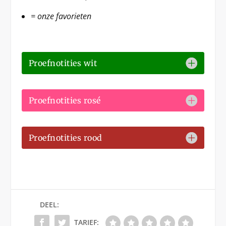
= onze favorieten
Proefnotities wit
Proefnotities rosé
Proefnotities rood
DEEL:
TARIEF: