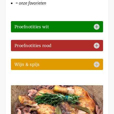
= onze favorieten
Proefnotities wit
Proefnotities rood
Wijn & spijs