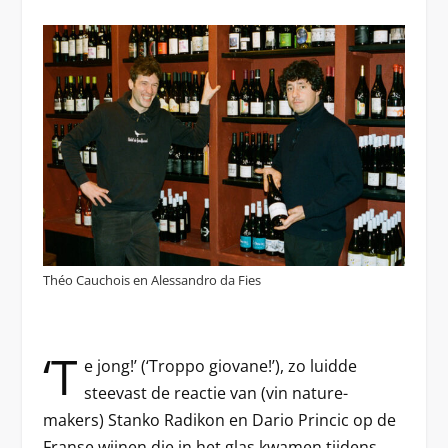
Théo Cauchois en Alessandro da Fies
‘T
e jong!’ (‘Troppo giovane!’), zo luidde
steevast de reactie van (vin nature-
makers) Stanko Radikon en Dario Princic op de
Franse wijnen die in het glas kwamen tijdens