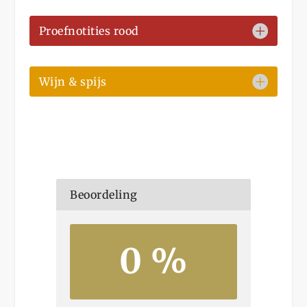
Proefnotities rood
Wijn & spijs
Beoordeling
0 %