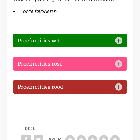
= onze favorieten
Proefnotities wit
Proefnotities rosé
Proefnotities rood
DEEL:
TARIEF: