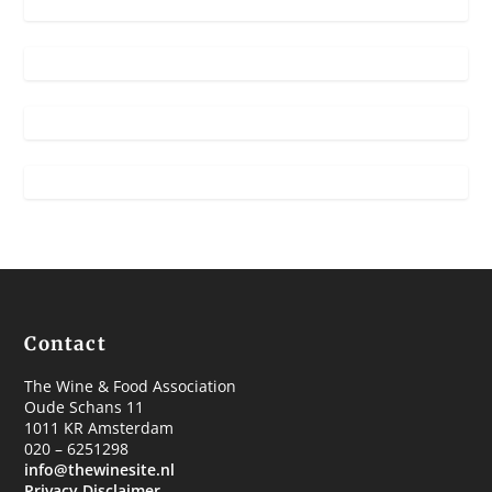
Contact
The Wine & Food Association
Oude Schans 11
1011 KR Amsterdam
020 – 6251298
info@thewinesite.nl
Privacy Disclaimer