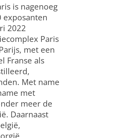
ris is nagenoeg
0 exposanten
ri 2022
iecomplex Paris
Parijs, met een
l Franse als
tilleerd,
landen. Met name
elname met
onder meer de
ië. Daarnaast
elgië,
orgië,