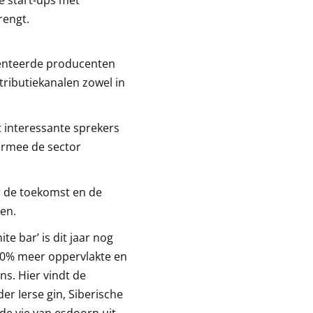
rengt.
lenteerde producenten
stributiekanalen zowel in
t interessante sprekers
armee de sector
r de toekomst en de
en.
te bar’ is dit jaar nog
50% meer oppervlakte en
s. Hier vindt de
er Ierse gin, Siberische