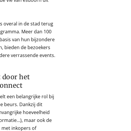
de vie van esdoorn uit
s overal in de stad terug
rogramma. Meer dan 100
 basis van hun bijzondere
n, bieden de bezoekers
ndere verrassende events.
 door het
Connect
t een belangrijke rol bij
 beurs. Dankzij dit
mvangrijke hoeveelheid
formatie…), maar ook de
 met inkopers of