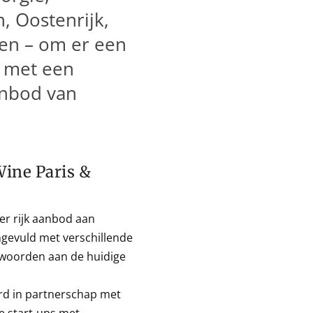
, Oostenrijk,
en – om er een
 met een
anbod van
ine Paris &
er rijk aanbod aan
gevuld met verschillende
twoorden aan de huidige
rd in partnerschap met
e start-ups met