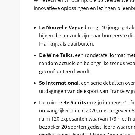
innovatieve oplossingen en lezingen bijeenb
La Nouvelle Vague
brengt 40 jonge geta
bijeen die op zoek zijn naar hun eerste di
Frankrijk als daarbuiten.
De Wine Talks
, een rondetafel format me
rondom actuele en belangrijke trends wa
geconfronteerd wordt.
So International
, een serie debatten ove
uitdagingen van de export van Franse wijn
De ruimte
Be Spirits
en zijn immense ‘Infini
omvangrijker dan in 2020, met ongeveer 
ruim 120 exposanten waarvan 1/3 niet-Fran
bezoeker 20 soorten gedistilleerd waarond