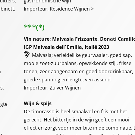
itters,
gastronomische wijn
binett,
Importeur: Résidence Wijnen >
***(*)
Vin nature: Malvasia Frizzante, Donati Camill
IGP Malvasia dell’ Emilia, Italië 2023
Malvasia; verleidelijke geurwaaier, goed sap,
mooie zoet-zuurbalans, opwekkende stijl, frisse
n
tonen, zeer aangenaam en goed doordrinkbaar,
goede spanning en lengte, verrassend
s,
Importeur: Zuiver Wijnen
Wijn & spijs
ngte
De timorasso is heel smaakvol en fris met het
gerecht. Het bittertje in de wijn geeft een mooi
effect en zorgt voor meer bite in de combinatie.