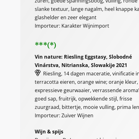
zuren, goede spanningsboog, vulling, ronde b
slanke textuur, lange nagalm, heel knappe ka
glashelder en zeer elegant
Importeur: Karakter Wijnimport
***(*)
Vin nature: Riesling Eggstasy, Slobodné
Vinárstva, Nitrianska, Slowakije 2021
Riesling, 14 dagen maceratie, vinificatie i
terracotta eieren, orange wine; oranje kleur,
expressieve geurwaaier, verrassende aroma’
goed sap, fruitrijk, opwekkende stijl, frisse
zuurgraad, bittertje, mooie vulling, prima le
Importeur: Zuiver Wijnen
Wijn & spijs