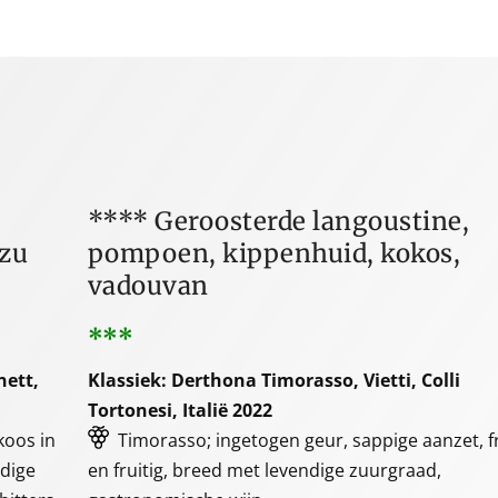
**** Geroosterde langoustine,
nzu
pompoen, kippenhuid, kokos,
vadouvan
***
nett,
Klassiek: Derthona Timorasso, Vietti, Colli
Tortonesi, Italië 2022
ikoos in
Timorasso; ingetogen geur, sappige aanzet, fr
ndige
en fruitig, breed met levendige zuurgraad,