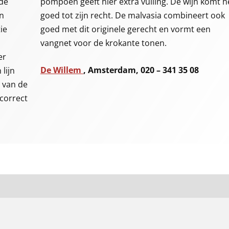
 de
pompoen geeft hier extra vulling. De wijn komt h
jn
goed tot zijn recht. De malvasia combineert ook
ie
goed met dit originele gerecht en vormt een
vangnet voor de krokante tonen.
er
De Willem
, Amsterdam, 020 – 341 35 08
lijn
 van de
 correct