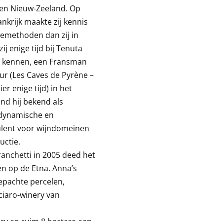
 en Nieuw-Zeeland. Op
ankrijk maakte zij kennis
emethoden dan zij in
j enige tijd bij Tenuta
ric kennen, een Fransman
ur (Les Caves de Pyrène –
r enige tijd) in het
ond hij bekend als
iodynamische en
sulent voor wijndomeinen
uctie.
anchetti in 2005 deed het
en op de Etna. Anna’s
epachte percelen,
ciaro-winery van