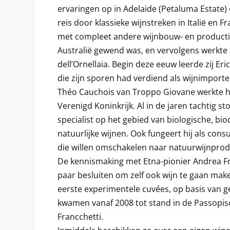
ervaringen op in Adelaide (Petaluma Estate)
reis door klassieke wijnstreken in Italië en Fr
met compleet andere wijnbouw- en producti
Australië gewend was, en vervolgens werkte zi
dell’Ornellaia. Begin deze eeuw leerde zij E
die zijn sporen had verdiend als wijnimporte
Théo Cauchois van Troppo Giovane werkte hie
Verenigd Koninkrijk. Al in de jaren tachtig st
specialist op het gebied van biologische, b
natuurlijke wijnen. Ook fungeert hij als con
die willen omschakelen naar natuurwijnprod
De kennismaking met Etna-pionier Andrea Fr
paar besluiten om zelf ook wijn te gaan mak
eerste experimentele cuvées, op basis van g
kwamen vanaf 2008 tot stand in de Passopis
Francchetti.