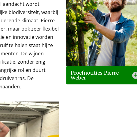
l aandacht wordt
e biodiversiteit, waarbij
derende klimaat. Pierre
er, maar ook zeer flexibel
tie en innovatie worden
if te halen staat hij te
rimenten. De wijnen
ficatie, zonder enig
angrijke rol en duurt
Proefnotities Pierre
Weber
 druivenras. De
 maanden.