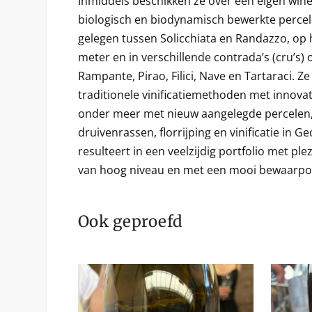
Inmiddels beschikken ze over een eigen wine
biologisch en biodynamisch bewerkte percel
gelegen tussen Solicchiata en Randazzo, op 
meter en in verschillende contrada’s (cru’s) 
Rampante, Pirao, Filici, Nave en Tartaraci. 
traditionele vinificatiemethoden met innova
onder meer met nieuw aangelegde percelen,
druivenrassen, florrijping en vinificatie in G
resulteert in een veelzijdig portfolio met ple
van hoog niveau en met een mooi bewaarpot
Ook geproefd