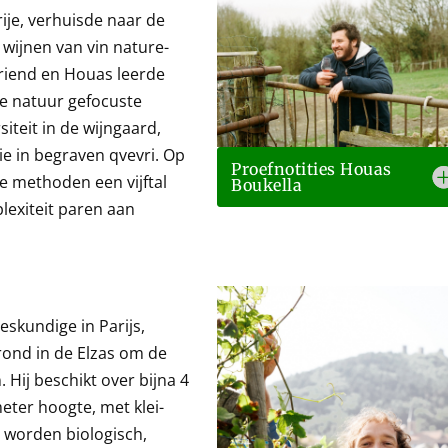
ije, verhuisde naar de
 wijnen van vin nature-
vriend en Houas leerde
 de natuur gefocuste
iteit in de wijngaard,
tie in begraven qvevri. Op
Proefnotities Houas
e methoden een vijftal
Boukella
exiteit paren aan
eskundige in Parijs,
rond in de Elzas om de
 Hij beschikt over bijna 4
eter hoogte, met klei-
 worden biologisch,