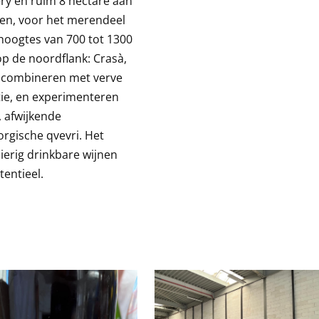
ry en ruim 8 hectare aan
en, voor het merendeel
hoogtes van 700 tot 1300
op de noordflank: Crasà,
Ze combineren met verve
tie, en experimenteren
 afwijkende
eorgische qvevri. Het
zierig drinkbare wijnen
entieel.