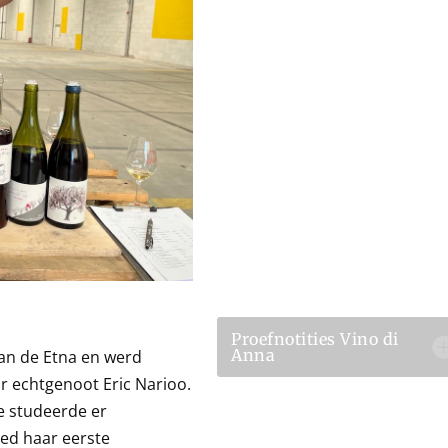
Proefnotities Vino di
Anna
van de Etna en werd
r echtgenoot Eric Narioo.
Ze studeerde er
eed haar eerste