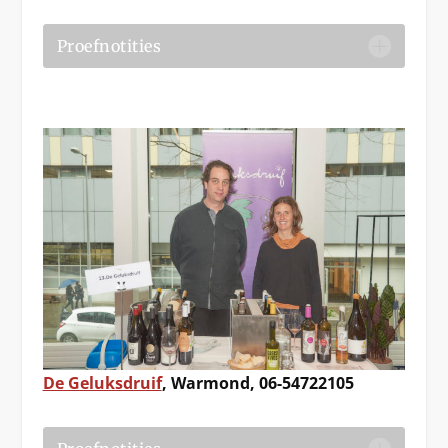
Proefnotities
De Geluksdruif
, Warmond, 06-54722105