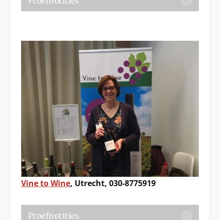
Proefnotities
Vine to Wine
, Utrecht, 030-8775919
Proefnotities